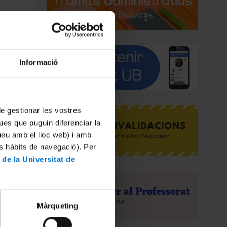
n el
Informació
 de gestionar les vostres
ues que puguin diferenciar la
tueu amb el lloc web) i amb
es hàbits de navegació). Per
 de la Universitat de
at del
Màrqueting