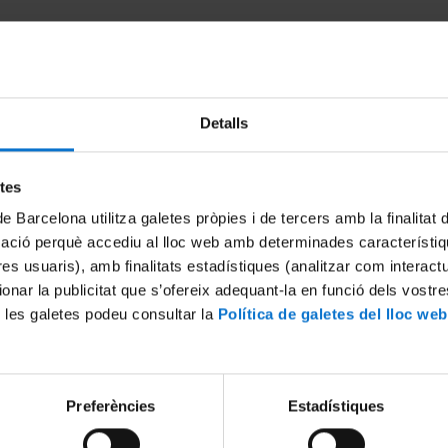
ud
vitats fetes i organitzades per la Facultat només es reconeixeran e
rs acadèmic en què es realitzi l'activitat
.
a realitzada l'activitat, heu de sol·licitar el reconeixement,
sol·licitud
.
Detalls
etes
de Barcelona utilitza galetes pròpies i de tercers amb la finalitat
mació perquè accediu al lloc web amb determinades característiq
tres usuaris), amb finalitats estadístiques (analitzar com interac
ionar la publicitat que s’ofereix adequant-la en funció dels vostr
 les galetes podeu consultar la
Política de galetes del lloc web
'activitats per al reconeixement acadèmic de crèdits d'optativit
Preferències
Estadístiques
 Medicina
ornada d'Estudiants de Medicina Bellvitge (JEMB)