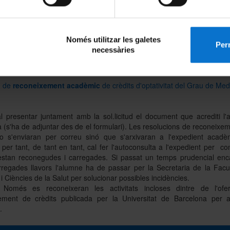
 vital avançat en trauma
(1r i 2n semestre)
des de Formació Crítica Infermeria i Medicina
ma de col·laboració i intercanvi Internacional en Anatomia (Programa 
zació d’un repte gamificat d’estalvi d’energia a través d’una aplicació m
Només utilitzar les galetes
Perm
lanet App
necessàries
 vigent des de la data de la públicació
i oferta d'activitats
ud de
reconeixement acadèmic
de crèdits d'optativitat del Grau de Med
 presentar juntament amb la sol.licitud el document que acrediti l'ac
a (s'ha de adjuntar des de el formulari). Les resolucions de reconeixe
no s'enviaran per correu sinó que s'arxivaran a l'expedient acadè
 per tant, de tant en tant, cal fer l'autoconsulta a l'expedient per co
stan reconegudes i carregades. Si passat un temps prudencial enc
rregades llavors l'alumne ha de passar per la Secretaria de la Facu
i Ciències de la Salut per solucionar possibles incidències.
Només es reconeixeran les activitats incloses dintre de l'ofe
ement de crèdits publicada per la Universitat de Barcelona per 
.