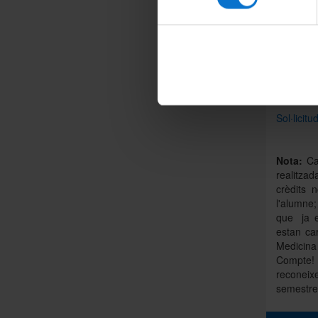
Suport
Jorna
Progra
Realit
The P
Normativa
Sol·licit
Nota:
Cal
realitzad
crèdits 
l'alumne;
que ja e
estan ca
Medicina 
Compte! 
reconeix
semestre