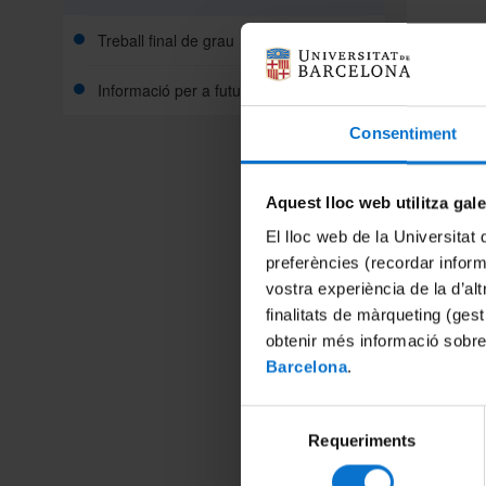
Sol·licit
Treball final de grau
Les acti
Informació per a futurs estudiants
mateix cu
Una vegad
Consentiment
Aquest lloc web utilitza gal
El lloc web de la Universitat 
preferències (recordar infor
vostra experiència de la d’al
finalitats de màrqueting (gest
obtenir més informació sobre
Barcelona
.
Selecció
Oferta d
Requeriments
de
Grau de
consentiment
XIV J