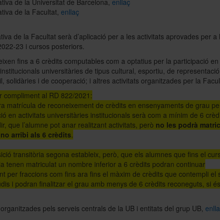
iva de la Universitat de Barcelona,
enllaç
iva de la Facultat,
enllaç
iva de la Facultat serà d’aplicació per a les activitats aprovades per a l
2022-23 i cursos posteriors.
ixen fins a 6 crèdits computables com a optatius per la participació en
 institucionals universitàries de tipus cultural, esportiu, de representació
l, solidàries i de cooperació; i altres activitats organitzades per la Facul
r compliment al RD 822/2021:
ra matrícula de reconeixement de crèdits en ensenyaments de grau per
ció en activitats universitàries institucionals serà com a mínim de 6 crèdi
dir, que l’alumne pot anar realitzant activitats, però
no les podrà matric
no arribi als 6 crèdits
.
ició transitòria segona estableix, però, que els alumnes que fins el cur
a tenen matriculat un nombre inferior a 6 crèdits podran continuar
nt per fraccions com fins ara fins el màxim de crèdits que contempli el
udis i podran finalitzar el grau amb menys de 6 crèdits reconeguts, si és
s organitzades pels serveis centrals de la UB i entitats del grup UB,
enll