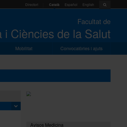
Català
Español
English
Directori
Facultat de
 i Ciències de la Salut
Mobilitat
Convocatòries i ajuts
Avisos Medicina