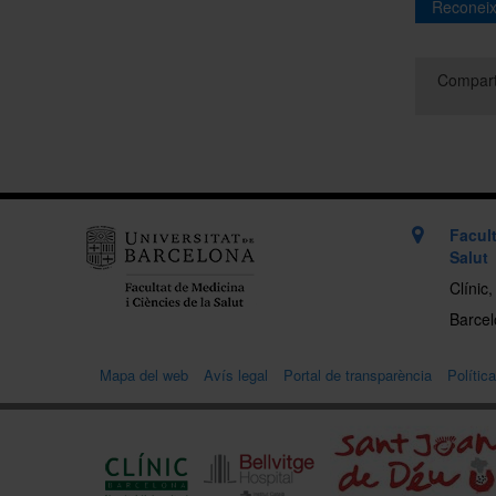
Reconeix
Cliqueu 
Compart
Facult
Salut
Clínic
Barcelo
Mapa del web
Avís legal
Portal de transparència
Polític