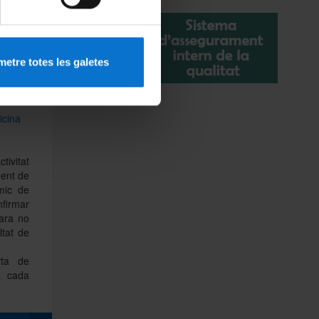
ICE)
òbil
etre totes les galetes
icina
tivitat
ment de
mic de
nfirmar
ara no
ltat de
rta de
a cada