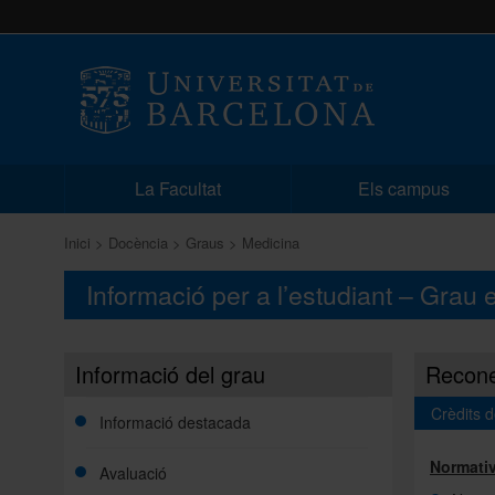
La Facultat
Els campus
Inici
Docència
Graus
Medicina
Informació per a l’estudiant – Grau
Informació del grau
Recone
Crèdits 
Informació destacada
Normati
Avaluació