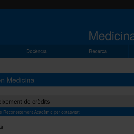
Medicina
Docència
Recerca
 en Medicina
ixement de crèdits
de Reconeixement Acadèmic per optativitat
va