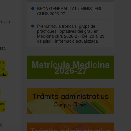
BECA GENERALITAT / MINISTERI
CURS 2026-27
’estiu
Prematrícula troncals, grups de
pràctiques i optatives del grau en
Medicina curs 2026-27- Del 20 al 23
de juliol - Informació actualitzada
tat.
Matrícula Medicina
 la
2026-27
ts.
ular
s
 seu
 el
aç