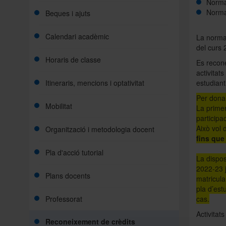
Normat
Normat
Beques i ajuts
Calendari acadèmic
La normat
del curs 
Horaris de classe
Es recone
activitats
Itineraris, mencions i optativitat
Aules
estudianti
Per dona
Mobilitat
La prime
participa
Això vol 
Organització i metodologia docent
fins que 
Pla d'acció tutorial
La dispos
2022-23 j
Plans docents
Accions de suport i d'orientació
matricula
pla d’est
Professorat
cas.
Activitat
Reconeixement de crèdits