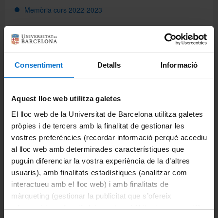
Memòria curs 2022-2023
Directori
Memòria curs 2023-2024
La Facultat
Español
Consentiment
Detalls
Informació
Coneix la Facultat
English
Aquest lloc web utilitza galetes
Presentació i benvinguda del degà
El lloc web de la Universitat de Barcelona utilitza galetes
Història
pròpies i de tercers amb la finalitat de gestionar les
vostres preferències (recordar informació perquè accediu
Memòries anuals
al lloc web amb determinades característiques que
puguin diferenciar la vostra experiència de la d’altres
Usos lingüístics
usuaris), amb finalitats estadístiques (analitzar com
interactueu amb el lloc web) i amb finalitats de
Viure a Barcelona
màrqueting (gestionar la publicitat que s’ofereix
adequant-la en funció dels vostres hàbits de navegació).
Lloguer d'espais