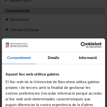
Departaments
Directori
Biomedicina
Ciències Clíniques
Español
Ciències Fisiològiques
English
Cirurgia i Especialitats Medicoquirúrgiques
Consentiment
Detalls
Informació
Fonaments Clinics
Medicina
Aquest lloc web utilitza galetes
Odontoestomatologia
El lloc web de la Universitat de Barcelona utilitza galetes
pròpies i de tercers amb la finalitat de gestionar les
Patologia i Terapèutica Experimental
vostres preferències (recordar informació perquè accediu
al lloc web amb determinades característiques que
La Facultat
puguin diferenciar la vostra experiència de la d’altres