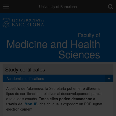
Navigation
toolb
University of Barcelona
Faculty
Faculty of
Medicine and Health
Campus
Sciences
Studies
Study certificates
Research
Academic certifications
A petició de l’alumne/a, la Secretaria pot emetre diferents
tipus de certificacions relatives al desenvolupament parcial
Mobility
o total dels estudis.
Totes elles poden demanar-se a
través del
MónUB
,
des del qual s'expedeix un PDF signat
electrònicament.
Directory