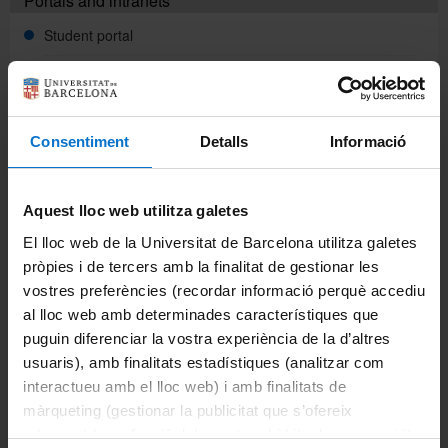
Portals and intranets
Student portal
Català
Intranet (PDI and PTGAS)
Campus Virtual
Español
Consentiment
Detalls
Informació
Alumni UB
Studies
Aquest lloc web utilitza galetes
El lloc web de la Universitat de Barcelona utilitza galetes
Bachelor's degrees
pròpies i de tercers amb la finalitat de gestionar les
vostres preferències (recordar informació perquè accediu
University master's degrees
al lloc web amb determinades característiques que
puguin diferenciar la vostra experiència de la d’altres
Doctoral programmes
usuaris), amb finalitats estadístiques (analitzar com
interactueu amb el lloc web) i amb finalitats de
UB-specific master's degrees and postgraduate
programmes
màrqueting (gestionar la publicitat que s’ofereix
adequant-la en funció dels vostres hàbits de navegació).