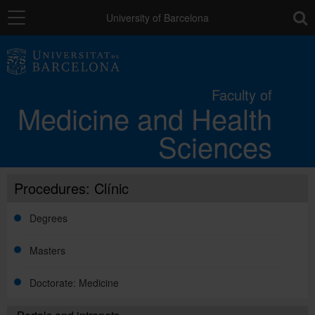
Navigation
toolb
University of Barcelona
Faculty
Faculty of
Medicine and Health
Campus
Sciences
Studies
Procedures: Clínic
Research
Degrees
Masters
Mobility
Doctorate: Medicine
Directory