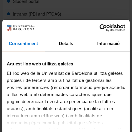
Student portal
Intranet (PDI and PTGAS)
Directory
Campus Virtual
Català
Alumni UB
Consentiment
Detalls
Informació
Students
Español
Frequently Asked Questions
Aquest lloc web utilitza galetes
El lloc web de la Universitat de Barcelona utilitza galetes
Academic procedures
pròpies i de tercers amb la finalitat de gestionar les
Mobility
vostres preferències (recordar informació perquè accediu
al lloc web amb determinades característiques que
Career opportunities
puguin diferenciar la vostra experiència de la d’altres
usuaris), amb finalitats estadístiques (analitzar com
Studies
interactueu amb el lloc web) i amb finalitats de
màrqueting (gestionar la publicitat que s’ofereix
Bachelor's degree
adequant-la en funció dels vostres hàbits de navegació).