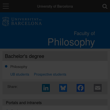
Navigation
toolb
University of Barcelona
The Faculty
Faculty of
Philosophy
Studies
Bachelor's degree
Research and innovation
Philosophy
Services
UB students
Prospective students
Share:
Mobility
Portals and intranets
External relations