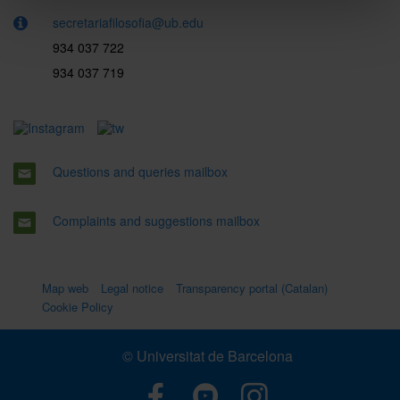
secretariafilosofia@ub.edu
934 037 722
934 037 719
Questions and queries mailbox
Complaints and suggestions mailbox
Map web
Legal notice
Transparency portal (Catalan)
Cookie Policy
© Universitat de Barcelona