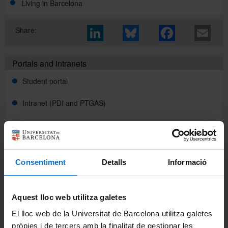
Living in Barcelona
Share:
Directory
Portals and intranets
Català
Student portal
Español
Intranet (PDI and PTGAS)
Campus Virtual
Alumni UB
Consentiment
Detalls
Informació
Links
CIDOB
Aquest lloc web utilitza galetes
CCCB
El lloc web de la Universitat de Barcelona utilitza galetes
pròpies i de tercers amb la finalitat de gestionar les