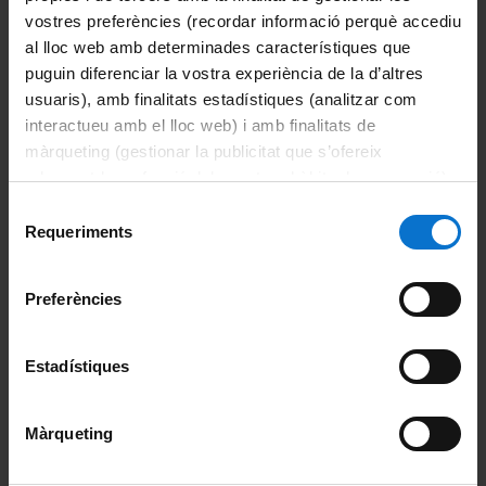
Ateneu Barcelonès
vostres preferències (recordar informació perquè accediu
al lloc web amb determinades característiques que
Institut d'Estudis Catalans
puguin diferenciar la vostra experiència de la d’altres
The Faculty
usuaris), amb finalitats estadístiques (analitzar com
interactueu amb el lloc web) i amb finalitats de
Get to know the faculty
màrqueting (gestionar la publicitat que s’ofereix
adequant-la en funció dels vostres hàbits de navegació).
Message from the Dean
Per obtenir més informació sobre les galetes podeu
Selecció
consultar la
Política de galetes del lloc web de la
Requeriments
de
History
Universitat de Barcelona
.
consentiment
Preferències
Facilities and spaces
Use of languages
Estadístiques
Living in Barcelona
Màrqueting
Organization and structure