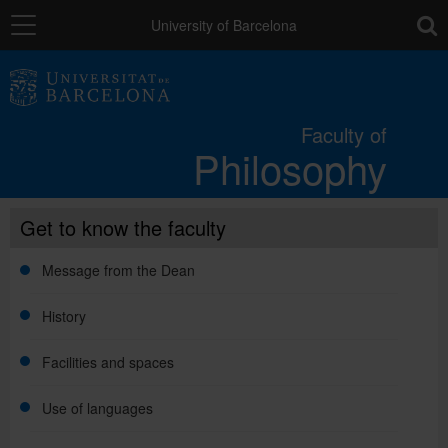
Navigation
toolb
University of Barcelona
The Faculty
Faculty of
Philosophy
Studies
Get to know the faculty
Research and innovation
Message from the Dean
Services
History
Facilities and spaces
Mobility
Use of languages
External relations