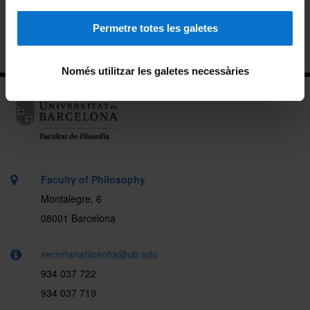
Faculty activity
Permetre totes les galetes
Location
Només utilitzar les galetes necessàries
Faculty of Philosophy
Montalegre, 6
08001 Barcelona
secretariafilosofia@ub.edu
934 037 722
934 037 719