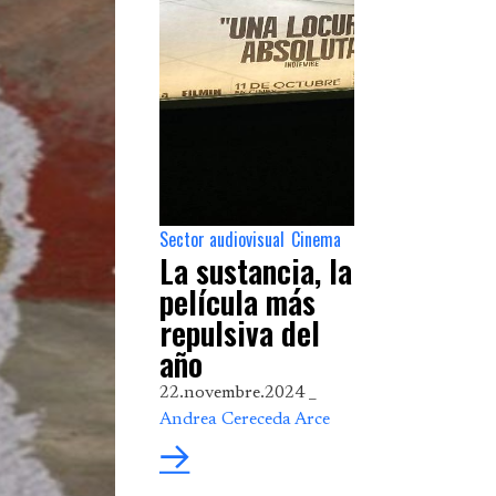
Sector audiovisual
Cinema
,
La sustancia, la
película más
repulsiva del
año
22.novembre.2024 _
Andrea Cereceda Arce