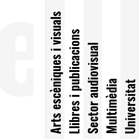
e
Arts escèniques i visuals
Llibres i publicacions
Sector audiovisual
Multimèdia
Universitat