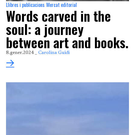
Llibres i publicacions
Mercat editorial
,
Words carved in the
soul: a journey
between art and books.
8.gener.2024 _
Carolina Guidi