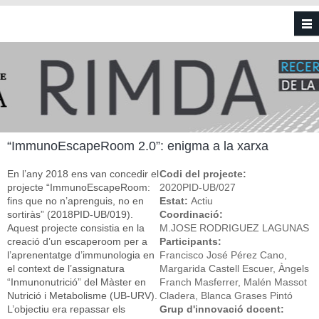
Vés al contingut
“ImmunoEscapeRoom 2.0”: enigma a la xarxa
En l’any 2018 ens van concedir el
Codi del projecte:
projecte “ImmunoEscapeRoom:
2020PID-UB/027
fins que no n’aprenguis, no en
Estat:
Actiu
sortiràs” (2018PID-UB/019).
Coordinació:
Aquest projecte consistia en la
M.JOSE RODRIGUEZ LAGUNAS
creació d’un escaperoom per a
Participants:
l’aprenentatge d’immunologia en
Francisco José Pérez Cano,
el context de l’assignatura
Margarida Castell Escuer, Àngels
“Inmunonutrició” del Màster en
Franch Masferrer, Malén Massot
Nutrició i Metabolisme (UB-URV).
Cladera, Blanca Grases Pintó
L’objectiu era repassar els
Grup d'innovació docent: