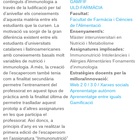
continguts d’immunologia a
GAMFIF
través de la ludificació per tal
ULD-FARMÀCIA
d’anivellar els coneixements
Facultat:
d’aquesta matèria entre els
Facultat de Farmàcia i Ciències
estudiants que la cursen. La
de l'Alimentació
motivació va sorgir de la gran
Ensenyament/s:
diferència existent entre els
Màster interuniversitari en
estudiants d’universitats
Nutrició i Metabolisme
catalanes i llatinoamericanes
Assignatures implicades:
amb coneixements basals molt
Immunonutrició Intoleràncies i
variables de nutrició i
Alèrgies Alimentàries Fonaments
immunologia. A més, la creació
d'inmunologia
de l’escaperoom també tenia
Estratègies docents per la
com a finalitat secundària
millora/innovació:
permetre l’entrenament del
Web 2.0 / 3.0 / Xarxes socials
professorat en aquest tipus de
Aprenentatge autònom
pràctica amb la finalitat última de
Aprenentatge entre iguals
permetre traslladar aquest
Gamificació
prototip a d’altres assignatures
en les que participa el
professorat. Així doncs, a
principis d’any es va realitzar la
primera edició de l’escaperoom
en l’assignatura “Inmunonutrició”