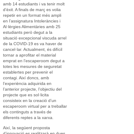
amb 14 estudiants i va tenir molt
d’èxit. A finals de març es volia
repetir en un format més ampli
en l’assignatura Intoleràncies i
Al·lèrgies Alimentàries amb 25
estudiants però degut a la
situació excepcional viscuda arrel
de la COVID-19 es va haver de
cancel·lar. Actualment, és difícil
tornar a aprofitar el material
emprat en l’escaperoom degut a
totes les mesures de seguretat
establertes per prevenir el
contagi. Així doncs, amb
l’experiència adquirida en
l’anterior projecte, l’objectiu del
projecte que es sol·licita
consisteix en la creació d’un
escaperoom virtual per a treballar
els continguts a través de
diferents reptes a la xarxa.
Així, la següent proposta
d’innovació es realitzarà en dues