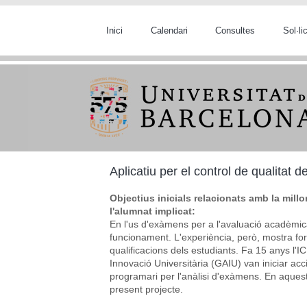
Vés al contingut
Inici
Calendari
Consultes
Sol·l
Aplicatiu per el control de qualitat 
Objectius inicials relacionats amb la mill
l'alumnat implicat:
En l'us d'exàmens per a l'avaluació acadèmic
funcionament. L'experiència, però, mostra fo
qualificacions dels estudiants. Fa 15 anys l'IC
Innovació Universitària (GAIU) van iniciar acc
programari per l'anàlisi d'exàmens. En aques
present projecte.