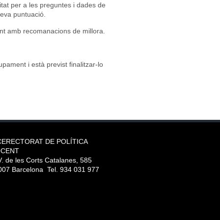
tat per a les preguntes i dades de
seva puntuació.
cent amb recomanacions de millora.
ament i està previst finalitzar-lo
CERECTORAT DE POLÍTICA
CENT
. de les Corts Catalanes, 585
007 Barcelona Tel. 934 031 977