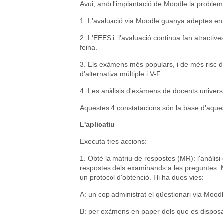
Avui, amb l'implantació de Moodle la proble
1. L'avaluació via Moodle guanya adeptes enf
2. L'EEES i l'avaluació continua fan atractives
feina.
3. Els exàmens més populars, i de més risc de
d'alternativa múltiple i V-F.
4. Les anàlisis d'exàmens de docents univers
Aquestes 4 constatacions són la base d'aques
L'aplicatiu
Executa tres accions:
1. Obté la matriu de respostes (MR): l'anàlis
respostes dels examinands a les preguntes. 
un protocol d'obtenció. Hi ha dues vies:
A: un cop administrat el qüestionari via Moodle
B: per exàmens en paper dels que es disposa