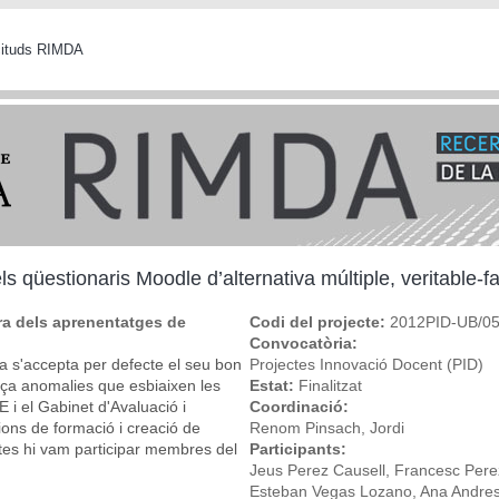
icituds RIMDA
dels qüestionaris Moodle d’alternativa múltiple, veritable-
ora dels aprenentatges de
Codi del projecte:
2012PID-UB/0
Convocatòria:
a s'accepta per defecte el seu bon
Projectes Innovació Docent (PID)
rça anomalies que esbiaixen les
Estat:
Finalitzat
E i el Gabinet d'Avaluació i
Coordinació:
ions de formació i creació de
Renom Pinsach, Jordi
tes hi vam participar membres del
Participants:
Jeus Perez Causell, Francesc Perez
Esteban Vegas Lozano, Ana Andres