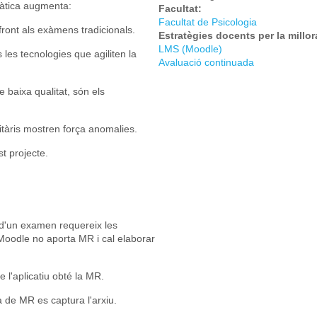
màtica augmenta:
Facultat:
Facultat de Psicologia
ront als exàmens tradicionals.
Estratègies docents per la millo
LMS (Moodle)
 les tecnologies que agiliten la
Avaluació continuada
 baixa qualitat, són els
itàris mostren força anomalies.
t projecte.
i d'un examen requereix les
Moodle no aporta MR i cal elaborar
 l'aplicatiu obté la MR.
 de MR es captura l'arxiu.