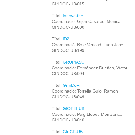
GINDOC-UB/015
Títol:
Innova-the
Coordinació: Gijón Casares, Mónica
GINDOC-UB/090
Títol:
ID2
Coordinació: Bote Vericad, Juan Jose
GINDOC-UB/199
Títol:
GRUPIASC
Coordinació: Fernández Dueñas, Víctor
GINDOC-UB/094
Títol:
GrInDoFi
Coordinació: Torrella Guio, Ramon
GINDOC-UB/049
Títol:
GIOTEI-UB
Coordinació: Puig Llobet, Montserrat
GINDOC-UB/040
Títol:
GInCF-UB