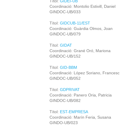
Títol:
GIDEI-UB
Coordinació: Montolio Estivill, Daniel
GINDOC-UB/033
Títol:
GIDCUB-11/EST
Coordinació: Guàrdia Olmos, Joan
GINDOC-UB/079
Títol:
GIDAT
Coordinació: Grané Oró, Mariona
GINDOC-UB/152
Títol:
GID-BBM
Coordinació: López Soriano, Francesc
GINDOC-UB/052
Títol:
GDPRIVAT
Coordinació: Panero Oria, Patricia
GINDOC-UB/082
Títol:
EST-EMPRESA
Coordinació: Marín Feria, Susana
GINDO-UB/023