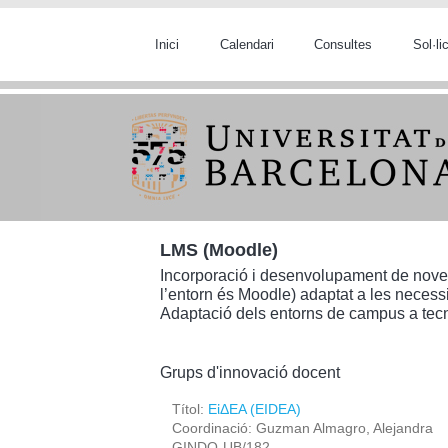
Vés al contingut
Inici
Calendari
Consultes
Sol·l
LMS (Moodle)
Incorporació i desenvolupament de noves 
l’entorn és Moodle) adaptat a les necessi
Adaptació dels entorns de campus a tecn
Grups d'innovació docent
Títol:
ΕἰΔEΑ (EIDEA)
Coordinació: Guzman Almagro, Alejandra
GINDO-UB/182