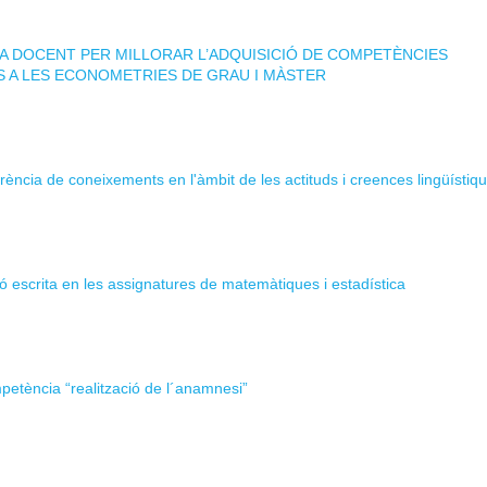
 DOCENT PER MILLORAR L’ADQUISICIÓ DE COMPETÈNCIES
S A LES ECONOMETRIES DE GRAU I MÀSTER
ferència de coneixements en l'àmbit de les actituds i creences lingüístiq
ió escrita en les assignatures de matemàtiques i estadística
petència “realització de l´anamnesi”