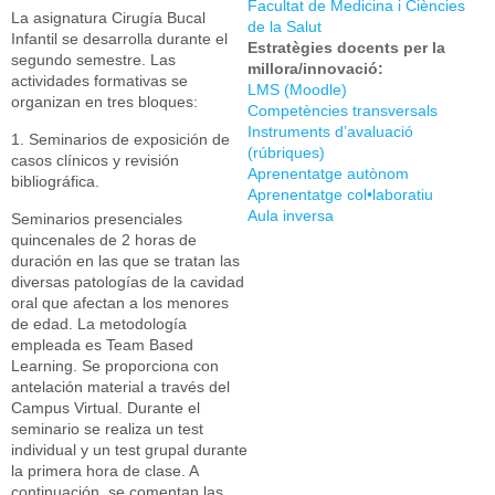
Facultat de Medicina i Ciències
La asignatura Cirugía Bucal
de la Salut
Infantil se desarrolla durante el
Estratègies docents per la
segundo semestre. Las
millora/innovació:
actividades formativas se
LMS (Moodle)
organizan en tres bloques:
Competències transversals
Instruments d’avaluació
1. Seminarios de exposición de
(rúbriques)
casos clínicos y revisión
Aprenentatge autònom
bibliográfica.
Aprenentatge col•laboratiu
Aula inversa
Seminarios presenciales
quincenales de 2 horas de
duración en las que se tratan las
diversas patologías de la cavidad
oral que afectan a los menores
de edad. La metodología
empleada es Team Based
Learning. Se proporciona con
antelación material a través del
Campus Virtual. Durante el
seminario se realiza un test
individual y un test grupal durante
la primera hora de clase. A
continuación, se comentan las