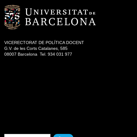
VICERECTORAT DE POLÍTICA DOCENT
G.V. de les Corts Catalanes, 585
08007 Barcelona Tel. 934 031 977
Formulari de cerca
Cerca