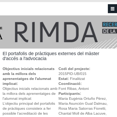
Vés al contingut
El portafolis de pràctiques externes del màster
d'accés a l'advocacia
Objectius inicials relacionats
Codi del projecte:
amb la millora dels
2015PID-UB/015
aprenentatges de l'alumnat
Estat:
Finalitzat
implicat:
Coordinació:
Objectius inicials relacionats amb
Font Ribas, Antoni
la millora dels aprenentatges de
Participants:
l'alumnat implicat:
Maria Eugènia Ortuño Pérez,
L’objectiu principal del portafolis
Maria Asunción Gual Dalmau,
de pràctiques consisteix a fer
Rosa Maria Satorras Fioretti,
possible l’acreditació de les
Chantal Moll de Alba Lacuve,