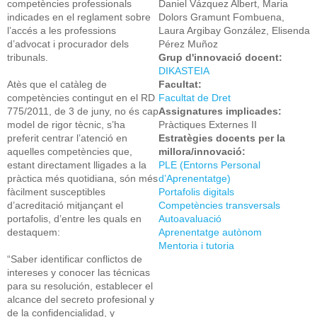
competències professionals
Daniel Vázquez Albert, Maria
indicades en el reglament sobre
Dolors Gramunt Fombuena,
l’accés a les professions
Laura Argibay González, Elisenda
d’advocat i procurador dels
Pérez Muñoz
tribunals.
Grup d'innovació docent:
DIKASTEIA
Atès que el catàleg de
Facultat:
competències contingut en el RD
Facultat de Dret
775/2011, de 3 de juny, no és cap
Assignatures implicades:
model de rigor tècnic, s’ha
Pràctiques Externes II
preferit centrar l’atenció en
Estratègies docents per la
aquelles competències que,
millora/innovació:
estant directament lligades a la
PLE (Entorns Personal
pràctica més quotidiana, són més
d’Aprenentatge)
fàcilment susceptibles
Portafolis digitals
d’acreditació mitjançant el
Competències transversals
portafolis, d’entre les quals en
Autoavaluació
destaquem:
Aprenentatge autònom
Mentoria i tutoria
“Saber identificar conflictos de
intereses y conocer las técnicas
para su resolución, establecer el
alcance del secreto profesional y
de la confidencialidad, y