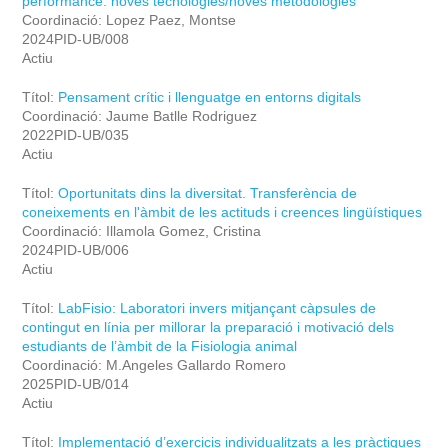
performance: noves tecnologies/noves metodologies
Coordinació: Lopez Paez, Montse
2024PID-UB/008
Actiu
Títol:
Pensament crític i llenguatge en entorns digitals
Coordinació: Jaume Batlle Rodriguez
2022PID-UB/035
Actiu
Títol:
Oportunitats dins la diversitat. Transferència de
coneixements en l'àmbit de les actituds i creences lingüístiques
Coordinació: Illamola Gomez, Cristina
2024PID-UB/006
Actiu
Títol:
LabFisio: Laboratori invers mitjançant càpsules de
contingut en línia per millorar la preparació i motivació dels
estudiants de l’àmbit de la Fisiologia animal
Coordinació: M.Angeles Gallardo Romero
2025PID-UB/014
Actiu
Títol:
Implementació d’exercicis individualitzats a les pràctiques