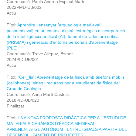
Coordinació: Paula Andrea Espinal Marín
2022PMD-UB/002
Actiu
Títol:
Aprendre i ensenyar [arqueologia medieval i
postmedieval] en un context digital: estratègies d’incorporació
de la intel·ligència artificial (AI), foment de la lectura crítica
(PRISMA) i generació d’entorns personals d’aprenentatge
(PLE)
Coordinació: Trave Allepuz, Esther
2024PID-UB/001
Actiu
Títol:
“Cell_fis”: Aprenentatge de la física amb telèfons mòbils
(cellphones): eines i recursos per a estudiants de física del
Grau de Geologia.
Coordinació: Anna Martí Castells
2018PID-UB/020
Finalitzat
Títol:
UNA NOVA PROPOSTA DIDÀCTICA PER A L’ESTUDI DE
MATERIALS CERÀMICS D’ÈPOCA MEDIEVAL:
APRENENTATGE AUTÒNOM I ENTRE IGUALS A PARTIR DEL
DESENVOLUPAMENT DE PROJECTES