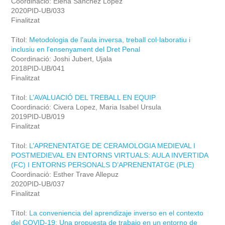
Coordinació: Elena Sanchez Lopez
2020PID-UB/033
Finalitzat
Títol:
Metodologia de l'aula inversa, treball col·laboratiu i
inclusiu en l'ensenyament del Dret Penal
Coordinació: Joshi Jubert, Ujala
2018PID-UB/041
Finalitzat
Títol:
L’AVALUACIÓ DEL TREBALL EN EQUIP
Coordinació: Civera Lopez, Maria Isabel Ursula
2019PID-UB/019
Finalitzat
Títol:
L’APRENENTATGE DE CERAMOLOGIA MEDIEVAL I
POSTMEDIEVAL EN ENTORNS VIRTUALS: AULA INVERTIDA
(FC) I ENTORNS PERSONALS D’APRENENTATGE (PLE)
Coordinació: Esther Trave Allepuz
2020PID-UB/037
Finalitzat
Títol:
La conveniencia del aprendizaje inverso en el contexto
del COVID-19: Una propuesta de trabajo en un entorno de