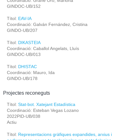
Coordinació: Grané Oró, Mariona
GINDOC-UB/152
Títol:
EAV-IA
Coordinació: Galván Fernández, Cristina
GINDO-UB/207
Títol:
DIKASTEIA
Coordinació: Caballol Angelats, Lluís
GINDOC-UB/013
Títol:
DHISTAC
Coordinació: Mauro, Ida
GINDO-UB/178
Projectes reconeguts
Títol:
Stat-bot. Xatejant Estadística
Coordinació: Esteban Vegas Lozano
2022PID-UB/038
Actiu
Títol:
Representacions gràfiques expandides, arxius i