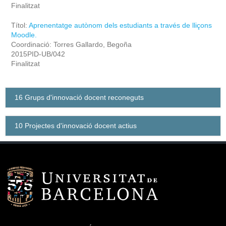
Finalitzat
Títol:
Aprenentatge autònom dels estudiants a través de lliçons
Moodle.
Coordinació: Torres Gallardo, Begoña
2015PID-UB/042
Finalitzat
16 Grups d'innovació docent reconeguts
10 Projectes d'innovació docent actius