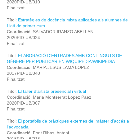
2020PID-UB/010
Finalitzat
Títol:
Estratègies de docència mixta aplicades als alumnes de
Llatí de primer curs
Coordinació: SALVADOR IRANZO ABELLAN
2020PID-UB/024
Finalitzat
Títol:
ELABORACIÓ D’ENTRADES AMB CONTINGUTS DE
GÈNERE PER PUBLICAR EN WIQUIPEDIA/WIKIPEDIA
Coordinació: MARIA JESUS LAMA LOPEZ
2017PID-UB/040
Finalitzat
Títol:
El taller d’artista presencial i virtual
Coordinació: Maria Montserrat Lopez Paez
2020PID-UB/007
Finalitzat
Títol:
El portafolis de pràctiques externes del màster d'accés a
l'advocacia
Coordinació: Font Ribas, Antoni
2015PID-UB/015