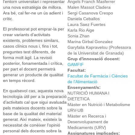
l’entorn universitari i representar
Angels Franch Masferrer
una nova estratègia de millora.
Malen Massot Cladera
Ara bé, cal fer-ne un ús adient i
Sergi Casanova Crespo
crític.
Daniela Ceballos
Laura Saez Fuertes
El professorat pot emprar-la per
Karla Rio Aige
crear variants d’activitats
Sonia Zhan
existents, problemes similars,
Marina Girbal Gonzalez
casos clínics nous i, fins i tot,
Garyfalia Kapravelou (Professora
preguntes test diferents, de
de la Universitat de Granada)
forma molt àgil. La revisió
Grup d'innovació docent:
posterior, fonamentada i crítica,
GAMFIF
per part el docent permetrà
Facultat:
generar un producte de qualitat
Facultat de Farmàcia i Ciències
en temps rècord.
de l'Alimentació
Ensenyament/s:
En qualsevol cas, aquesta nova
NUTRICIÓ HUMANA I
tecnologia útil per a la preparació
DIETETICA
d’activitats cal que sigui avaluada
Màster en Nutrició i Metabolisme
pels mateixos docents sobre la
URV-UB
base de la qualitat del material
Màster en Recerca i
generat. Així mateix, existeix la
Desenvolupament de
necessitat de conèixer l'opinió
Medicaments (URV)
personal dels docents sobre la
Assignatures implicades: