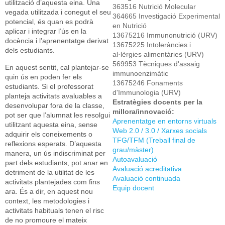
utilització d’aquesta eina. Una
363516 Nutrició Molecular
vegada utilitzada i conegut el seu
364665 Investigació Experimental
potencial, és quan es podrà
en Nutrició
aplicar i integrar l’ús en la
13675216 Immunonutrició (URV)
docència i l’aprenentatge derivat
13675225 Intoleràncies i
dels estudiants.
al·lèrgies alimentàries (URV)
569953 Tècniques d'assaig
En aquest sentit, cal plantejar-se
immunoenzimàtic
quin ús en poden fer els
13675246 Fonaments
estudiants. Si el professorat
d'Immunologia (URV)
planteja activitats avaluables a
Estratègies docents per la
desenvolupar fora de la classe,
millora/innovació:
pot ser que l’alumnat les resolgui
Aprenentatge en entorns virtuals
utilitzant aquesta eina, sense
Web 2.0 / 3.0 / Xarxes socials
adquirir els coneixements o
TFG/TFM (Treball final de
reflexions esperats. D’aquesta
grau/màster)
manera, un ús indiscriminat per
Autoavaluació
part dels estudiants, pot anar en
Avaluació acreditativa
detriment de la utilitat de les
Avaluació continuada
activitats plantejades com fins
Equip docent
ara. És a dir, en aquest nou
context, les metodologies i
activitats habituals tenen el risc
de no promoure el mateix