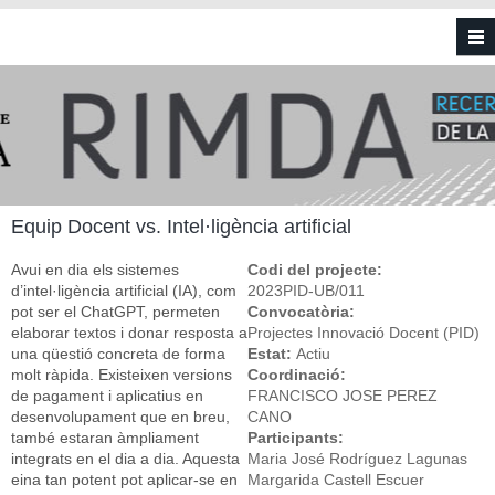
Vés al contingut
Equip Docent vs. Intel·ligència artificial
Avui en dia els sistemes
Codi del projecte:
d’intel·ligència artificial (IA), com
2023PID-UB/011
pot ser el ChatGPT, permeten
Convocatòria:
elaborar textos i donar resposta a
Projectes Innovació Docent (PID)
una qüestió concreta de forma
Estat:
Actiu
molt ràpida. Existeixen versions
Coordinació:
de pagament i aplicatius en
FRANCISCO JOSE PEREZ
desenvolupament que en breu,
CANO
també estaran àmpliament
Participants:
integrats en el dia a dia. Aquesta
Maria José Rodríguez Lagunas
eina tan potent pot aplicar-se en
Margarida Castell Escuer