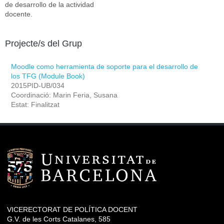
de desarrollo de la actividad
docente.
Projecte/s del Grup
Moodle como herramienta de soporte para el desarrollo de
los TFG (Module Book)
2015PID-UB/034
Coordinació: Marin Feria, Susana
Estat: Finalitzat
VICERECTORAT DE POLÍTICA DOCENT
G.V. de les Corts Catalanes, 585