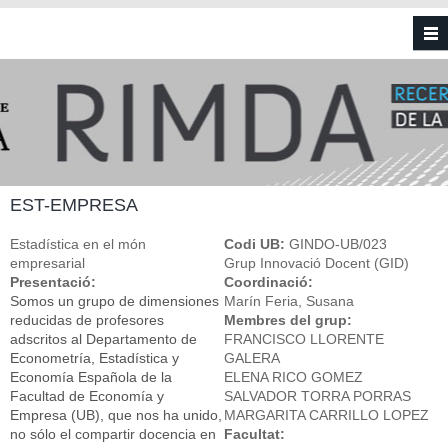
Vés al contingut
EST-EMPRESA
Estadística en el món
Codi UB:
GINDO-UB/023
empresarial
Grup Innovació Docent (GID)
Presentació:
Coordinació:
Somos un grupo de dimensiones
Marín Feria, Susana
reducidas de profesores
Membres del grup:
adscritos al Departamento de
FRANCISCO LLORENTE
Econometría, Estadística y
GALERA
Economía Española de la
ELENA RICO GOMEZ
Facultad de Economía y
SALVADOR TORRA PORRAS
Empresa (UB), que nos ha unido,
MARGARITA CARRILLO LOPEZ
no sólo el compartir docencia en
Facultat: