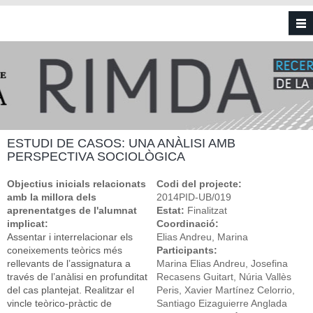
Vés al contingut
ESTUDI DE CASOS: UNA ANÀLISI AMB
PERSPECTIVA SOCIOLÒGICA
Objectius inicials relacionats
Codi del projecte:
amb la millora dels
2014PID-UB/019
aprenentatges de l'alumnat
Estat:
Finalitzat
implicat:
Coordinació:
Assentar i interrelacionar els
Elias Andreu, Marina
coneixements teòrics més
Participants:
rellevants de l’assignatura a
Marina Elias Andreu, Josefina
través de l’anàlisi en profunditat
Recasens Guitart, Núria Vallès
del cas plantejat. Realitzar el
Peris, Xavier Martínez Celorrio,
vincle teòrico-pràctic de
Santiago Eizaguierre Anglada