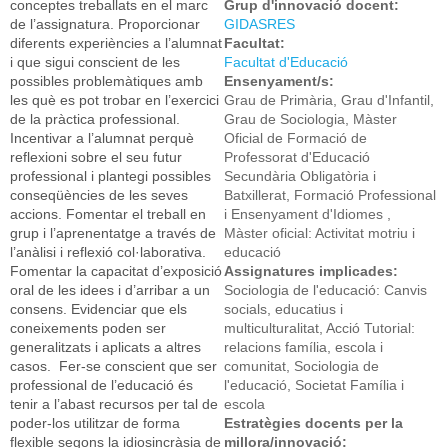
conceptes treballats en el marc
Grup d'innovació docent:
de l’assignatura. Proporcionar
GIDASRES
diferents experiències a l’alumnat
Facultat:
i que sigui conscient de les
Facultat d'Educació
possibles problemàtiques amb
Ensenyament/s:
les què es pot trobar en l’exercici
Grau de Primària, Grau d'Infantil,
de la pràctica professional.
Grau de Sociologia, Màster
Incentivar a l’alumnat perquè
Oficial de Formació de
reflexioni sobre el seu futur
Professorat d'Educació
professional i plantegi possibles
Secundària Obligatòria i
conseqüències de les seves
Batxillerat, Formació Professional
accions. Fomentar el treball en
i Ensenyament d'Idiomes ,
grup i l’aprenentatge a través de
Màster oficial: Activitat motriu i
l’anàlisi i reflexió col·laborativa.
educació
Fomentar la capacitat d’exposició
Assignatures implicades:
oral de les idees i d’arribar a un
Sociologia de l'educació: Canvis
consens. Evidenciar que els
socials, educatius i
coneixements poden ser
multiculturalitat, Acció Tutorial:
generalitzats i aplicats a altres
relacions família, escola i
casos. Fer-se conscient que ser
comunitat, Sociologia de
professional de l’educació és
l'educació, Societat Família i
tenir a l’abast recursos per tal de
escola
poder-los utilitzar de forma
Estratègies docents per la
flexible segons la idiosincràsia de
millora/innovació: