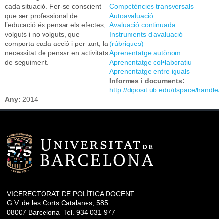
cada situació. Fer-se conscient
Competències transversals
que ser professional de
Autoavaluació
l’educació és pensar els efectes,
Avaluació continuada
volguts i no volguts, que
Instruments d’avaluació
comporta cada acció i per tant, la
(rúbriques)
necessitat de pensar en activitats
Aprenentatge autònom
de seguiment.
Aprenentatge col•laboratiu
Aprenentatge entre iguals
Informes i documents:
http://diposit.ub.edu/dspace/handl
Any:
2014
VICERECTORAT DE POLÍTICA DOCENT
G.V. de les Corts Catalanes, 585
08007 Barcelona Tel. 934 031 977