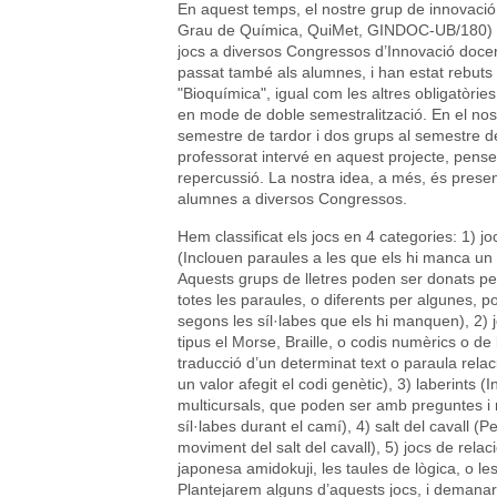
En aquest temps, el nostre grup de innovació
Grau de Química, QuiMet, GINDOC-UB/180) h
jocs a diversos Congressos d’Innovació docen
passat també als alumnes, i han estat rebuts
"Bioquímica", igual com les altres obligatòrie
en mode de doble semestralització. En el nos
semestre de tardor i dos grups al semestre d
professorat intervé en aquest projecte, pens
repercussió. La nostra idea, a més, és present
alumnes a diversos Congressos.
Hem classificat els jocs en 4 categories: 1) jo
(Inclouen paraules a les que els hi manca un 
Aquests grups de lletres poden ser donats pel
totes les paraules, o diferents per algunes, 
segons les síl·labes que els hi manquen), 2) 
tipus el Morse, Braille, o codis numèrics o de
traducció d’un determinat text o paraula rela
un valor afegit el codi genètic), 3) laberints (
multicursals, que poden ser amb preguntes i re
síl·labes durant el camí), 4) salt del cavall (P
moviment del salt del cavall), 5) jocs de relaci
japonesa amidokuji, les taules de lògica, o les
Plantejarem alguns d’aquests jocs, i demanar