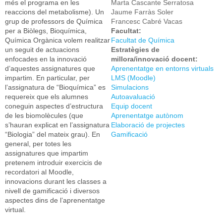
més el programa en les
Marta Cascante Serratosa
reaccions del metabolisme). Un
Jaume Farràs Soler
grup de professors de Química
Francesc Cabré Vacas
per a Biòlegs, Bioquímica,
Facultat:
Química Orgànica volem realitzar
Facultat de Química
un seguit de actuacions
Estratègies de
enfocades en la innovació
millora/innovació docent:
d’aquestes assignatures que
Aprenentatge en entorns virtuals
impartim. En particular, per
LMS (Moodle)
l’assignatura de “Bioquímica” es
Simulacions
requereix que els alumnes
Autoavaluació
coneguin aspectes d’estructura
Equip docent
de les biomolècules (que
Aprenentatge autònom
s’hauran explicat en l’assignatura
Elaboració de projectes
“Biologia” del mateix grau). En
Gamificació
general, per totes les
assignatures que impartim
pretenem introduir exercicis de
recordatori al Moodle,
innovacions durant les classes a
nivell de gamificació i diversos
aspectes dins de l’aprenentatge
virtual.