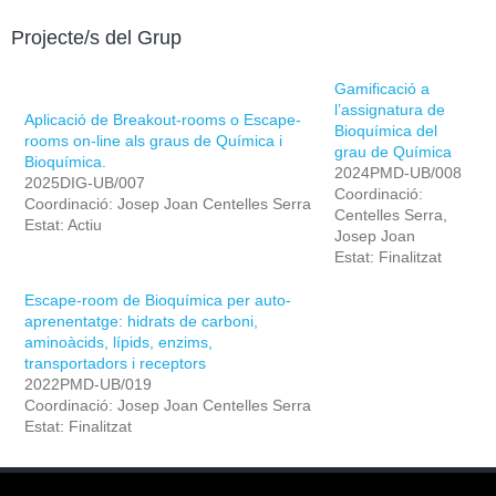
Projecte/s del Grup
Gamificació a
l’assignatura de
Aplicació de Breakout-rooms o Escape-
Bioquímica del
rooms on-line als graus de Química i
grau de Química
Bioquímica.
2024PMD-UB/008
2025DIG-UB/007
Coordinació:
Coordinació: Josep Joan Centelles Serra
Centelles Serra,
Estat: Actiu
Josep Joan
Estat: Finalitzat
Escape-room de Bioquímica per auto-
aprenentatge: hidrats de carboni,
aminoàcids, lípids, enzims,
transportadors i receptors
2022PMD-UB/019
Coordinació: Josep Joan Centelles Serra
Estat: Finalitzat