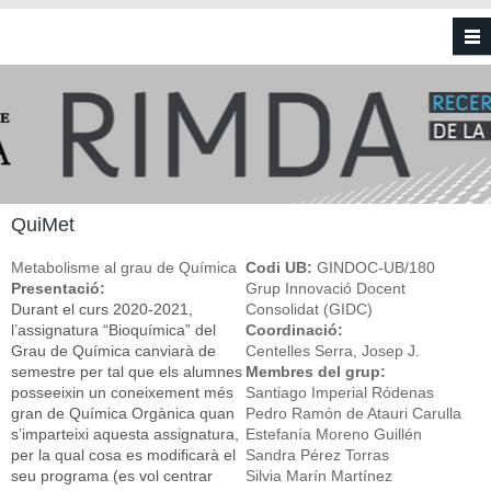
Vés al contingut
QuiMet
Metabolisme al grau de Química
Codi UB:
GINDOC-UB/180
Presentació:
Grup Innovació Docent
Durant el curs 2020-2021,
Consolidat (GIDC)
l’assignatura “Bioquímica” del
Coordinació:
Grau de Química canviarà de
Centelles Serra, Josep J.
semestre per tal que els alumnes
Membres del grup:
posseeixin un coneixement més
Santiago Imperial Ródenas
gran de Química Orgànica quan
Pedro Ramón de Atauri Carulla
s’imparteixi aquesta assignatura,
Estefanía Moreno Guillén
per la qual cosa es modificarà el
Sandra Pérez Torras
seu programa (es vol centrar
Silvia Marín Martínez