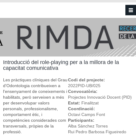
Vés al contingut
Introducció del role-playing per a la millora de la
capacitat comunicativa
Les pràctiques clíniques del Grau
Codi del projecte:
d'Odontologia contribueixen a
2022PID-UB/025
l'ensenyament de coneixements i
Convocatòria:
habilitats, però serveixen a més
Projectes Innovació Docent (PID)
per desenvolupar valors
Estat:
Finalitzat
personals, professionalisme,
Coordinació:
comportament ètic, i
Octavi Camps Font
competències considerades com
Participants:
transversals, pròpies de la
Alba Sánchez Torres
professió.
Rui Pedro Barbosa Figueiredo