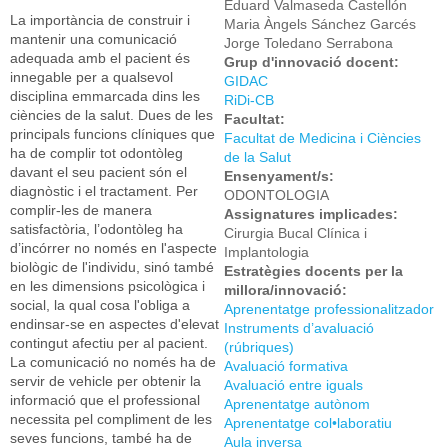
Eduard Valmaseda Castellón
La importància de construir i
Maria Àngels Sánchez Garcés
mantenir una comunicació
Jorge Toledano Serrabona
adequada amb el pacient és
Grup d'innovació docent:
innegable per a qualsevol
GIDAC
disciplina emmarcada dins les
RiDi-CB
ciències de la salut. Dues de les
Facultat:
principals funcions clíniques que
Facultat de Medicina i Ciències
ha de complir tot odontòleg
de la Salut
davant el seu pacient són el
Ensenyament/s:
diagnòstic i el tractament. Per
ODONTOLOGIA
complir-les de manera
Assignatures implicades:
satisfactòria, l’odontòleg ha
Cirurgia Bucal Clínica i
d’incórrer no només en l'aspecte
Implantologia
biològic de l'individu, sinó també
Estratègies docents per la
en les dimensions psicològica i
millora/innovació:
social, la qual cosa l'obliga a
Aprenentatge professionalitzador
endinsar-se en aspectes d'elevat
Instruments d’avaluació
contingut afectiu per al pacient.
(rúbriques)
La comunicació no només ha de
Avaluació formativa
servir de vehicle per obtenir la
Avaluació entre iguals
informació que el professional
Aprenentatge autònom
necessita pel compliment de les
Aprenentatge col•laboratiu
seves funcions, també ha de
Aula inversa