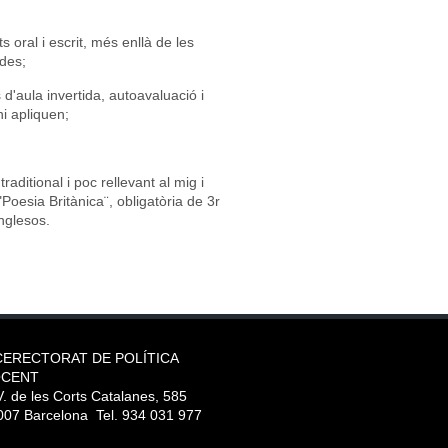
ts oral i escrit, més enllà de les
ades;
d'aula invertida, autoavaluació i
i apliquen;
aditional i poc rellevant al mig i
"Poesia Britànica¨, obligatòria de 3r
nglesos.
CERECTORAT DE POLÍTICA
CENT
. de les Corts Catalanes, 585
007 Barcelona Tel. 934 031 977