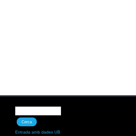
Formulari de cerca
Cerca
Entrada amb dades UB