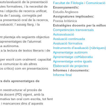
uto/avaluació de la presentació
Facultat de Filologia i Comunicació
tes formatives, i la necesitat de
Ensenyament/s:
a i objectiu de recerca unificat,
Estudis Anglesos
ta de l´assaig, corregida pel
Assignatures implicades:
 la presentació oral de la recerca,
Poesia britànica
luació; l´assaig llarg, i la
Estratègies docents per la millo
Competències transversals
Autoavaluació
t planteja els següents objectius
Avaluació continuada
s aprenentatges de l'alumnat:
Avaluació formativa
rma autònoma.
Instruments d’avaluació (rúbriques)
a la lectura de textos literaris i de
Aprenentatge autònom
Aprenentatge col•laboratiu
per escrit com oralment: capacitat
Aprenentatge entre iguals
e comunicar-lo als altres
Elaboració de projectes
ajos crítics) com en presentacions
Informes i documents:
Informe final
ora dels aprenentatges de
en reestructurar el procès de
 pla docent (PD) vigent, amb la
rmativa tan oral com escrita, tot fent
es i mancances dins d´aquests