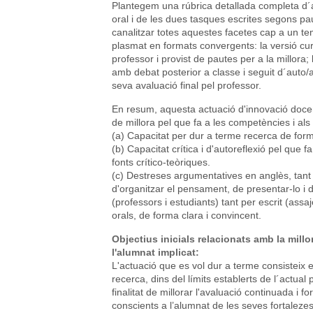
Plantegem una rúbrica detallada completa d´a
oral i de les dues tasques escrites segons pau
canalitzar totes aquestes facetes cap a un tem
plasmat en formats convergents: la versió cur
professor i provist de pautes per a la millora;
amb debat posterior a classe i seguit d´auto/ava
seva avaluació final pel professor.
En resum, aquesta actuació d'innovació docen
de millora pel que fa a les competències i al
(a) Capacitat per dur a terme recerca de fo
(b) Capacitat crítica i d'autoreflexió pel que fa 
fonts crítico-teòriques.
(c) Destreses argumentatives en anglès, tant 
d'organitzar el pensament, de presentar-lo i d
(professors i estudiants) tant per escrit (ass
orals, de forma clara i convincent.
Objectius inicials relacionats amb la mill
l'alumnat implicat:
L'actuació que es vol dur a terme consisteix 
recerca, dins del límits establerts de l´actual
finalitat de millorar l'avaluació continuada i fo
conscients a l’alumnat de les seves fortalez