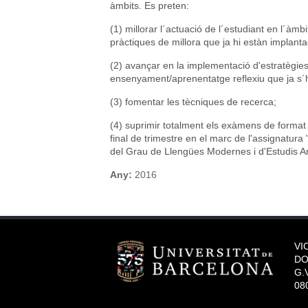
àmbits. Es preten:
(1) millorar l´actuació de l´estudiant en l´àmbi
pràctiques de millora que ja hi estàn implant
(2) avançar en la implementació d'estratègies 
ensenyament/aprenentatge reflexiu que ja s´h
(3) fomentar les tècniques de recerca;
(4) suprimir totalment els exàmens de format tr
final de trimestre en el marc de l'assignatura 
del Grau de Llengües Modernes i d'Estudis A
Any:
2016
VI
DO
G.V
08