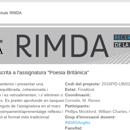
icituds RIMDA
scrita a l'assignatura "Poesia Britànica"
 anterior i presentar una
Codi del projecte:
2016PID-UB/0
equilibrada, cohesionada i
Estat:
Finalitzat
 i es retroalimenten, i s´eliminen o
Coordinació:
es. Es pretén aprofundir en tasques
Cornelis, M. Renes
inguts de l'assignatura en el marc
Participants:
nsenyament/aprenentatge reflexiu i
Phillips Mockford, William Charles,
ot el format més tradicional
Grup d'innovació docent:
INDAGAnglès
Facultat: