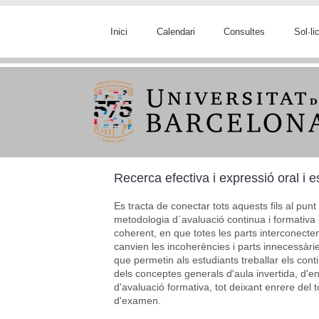
Vés al contingut
Inici
Calendari
Consultes
Sol·l
Recerca efectiva i expressió oral i e
Es tracta de conectar tots aquests fils al punt
metodologia d´avaluació continua i formativa 
coherent, en que totes les parts interconecten
canvien les incoherències i parts innecessàri
que permetin als estudiants treballar els cont
dels conceptes generals d'aula invertida, d'e
d'avaluació formativa, tot deixant enrere del t
d'examen.