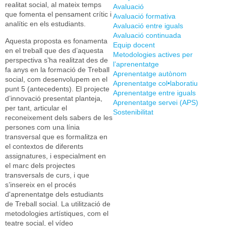
realitat social, al mateix temps
Avaluació
que fomenta el pensament crític i
Avaluació formativa
analític en els estudiants.
Avaluació entre iguals
Avaluació continuada
Aquesta proposta es fonamenta
Equip docent
en el treball que des d’aquesta
Metodologies actives per
perspectiva s’ha realitzat des de
l’aprenentatge
fa anys en la formació de Treball
Aprenentatge autònom
social, com desenvolupem en el
Aprenentatge col•laboratiu
punt 5 (antecedents). El projecte
Aprenentatge entre iguals
d’innovació presentat planteja,
Aprenentatge servei (APS)
per tant, articular el
Sostenibilitat
reconeixement dels sabers de les
persones com una línia
transversal que es formalitza en
el contextos de diferents
assignatures, i especialment en
el marc dels projectes
transversals de curs, i que
s’insereix en el procés
d'aprenentatge dels estudiants
de Treball social. La utilització de
metodologies artístiques, com el
teatre social, el vídeo