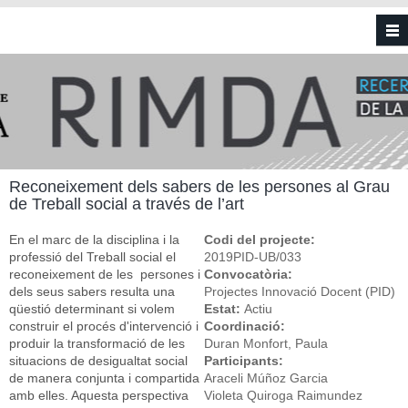
Vés al contingut
Reconeixement dels sabers de les persones al Grau
de Treball social a través de l’art
En el marc de la disciplina i la
Codi del projecte:
professió del Treball social el
2019PID-UB/033
reconeixement de les persones i
Convocatòria:
dels seus sabers resulta una
Projectes Innovació Docent (PID)
qüestió determinant si volem
Estat:
Actiu
construir el procés d'intervenció i
Coordinació:
produir la transformació de les
Duran Monfort, Paula
situacions de desigualtat social
Participants:
de manera conjunta i compartida
Araceli Múñoz Garcia
amb elles. Aquesta perspectiva
Violeta Quiroga Raimundez