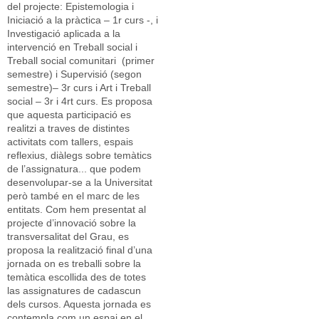
del projecte: Epistemologia i
Iniciació a la pràctica – 1r curs -, i
Investigació aplicada a la
intervenció en Treball social i
Treball social comunitari (primer
semestre) i Supervisió (segon
semestre)– 3r curs i Art i Treball
social – 3r i 4rt curs. Es proposa
que aquesta participació es
realitzi a traves de distintes
activitats com tallers, espais
reflexius, diàlegs sobre temàtics
de l’assignatura... que podem
desenvolupar-se a la Universitat
però també en el marc de les
entitats. Com hem presentat al
projecte d’innovació sobre la
transversalitat del Grau, es
proposa la realització final d’una
jornada on es treballi sobre la
temàtica escollida des de totes
las assignatures de cadascun
dels cursos. Aquesta jornada es
contempla com un espai en el