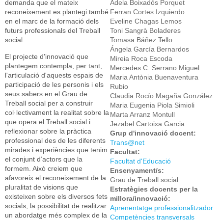
demanda que el mateix
Adela Boixadós Porquet
reconeixement es plantegi també
Ferran Cortes Izquierdo
en el marc de la formació dels
Eveline Chagas Lemos
futurs professionals del Treball
Toni Sangrà Boladeres
social.
Tomasa Báñez Tello
Ángela García Bernardos
El projecte d'innovació que
Mireia Roca Escoda
plantegem contempla, per tant,
Mercedes C. Serrano Miguel
l'articulació d'aquests espais de
Maria Antònia Buenaventura
participació de les personis i els
Rubio
seus sabers en el Grau de
Claudia Rocío Magaña González
Treball social per a construir
Maria Eugenia Piola Simioli
col·lectivament la realitat sobre la
Marta Arranz Montull
que opera el Treball social i
Jezabel Cartoixa Garcia
reflexionar sobre la pràctica
Grup d'innovació docent:
professional des de les diferents
Trans@net
mirades i experiències que tenim
Facultat:
el conjunt d’actors que la
Facultat d'Educació
formem. Això creiem que
Ensenyament/s:
afavoreix el reconeixement de la
Grau de Treball social
pluralitat de visions que
Estratègies docents per la
existeixen sobre els diversos fets
millora/innovació:
socials, la possibilitat de realitzar
Aprenentatge professionalitzador
un abordatge més complex de la
Competències transversals