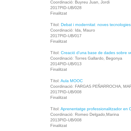
Coordinació: Buyreu Juan, Jordi
2017PID-UB/028
Finalitzat
Títol:
Debat i modernitat: noves tecnologies 
Coordinació: Ida, Mauro
2017PID-UB/017
Finalitzat
Títol:
Creació d’una base de dades sobre ve
Coordinació: Torres Gallardo, Begonya
2014PID-UB/013
Finalitzat
Títol:
Aula MOOC
Coordinació: FARGAS PEÑARROCHA, MA
2017PID-UB/008
Finalitzat
Títol:
Aprenentatge professionalitzador en C
Coordinació: Romeo Delgado,Marina
2013PID-UB/008
Finalitzat