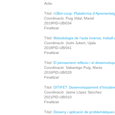
Actiu
Títol:
rUBot-coop: Plataforma d’Aprenentatg
Coordinació: Puig Vidal, Manel
2019PID-UB/034
Finalitzat
Títol:
Metodologia de l'aula inversa, treball 
Coordinació: Joshi Jubert, Ujala
2018PID-UB/041
Finalitzat
Títol:
El pensament reflexiu i el desenvolup
Coordinació: Sabariego Puig, Marta
2016PID-UB/028
Finalitzat
Títol:
DITIFET: Desenvolupament d'Iniciativ
Coordinació: Jaime López Sánchez
2021PID-UB/010
Finalitzat
Títol:
Disseny i aplicació de problemàtiques 