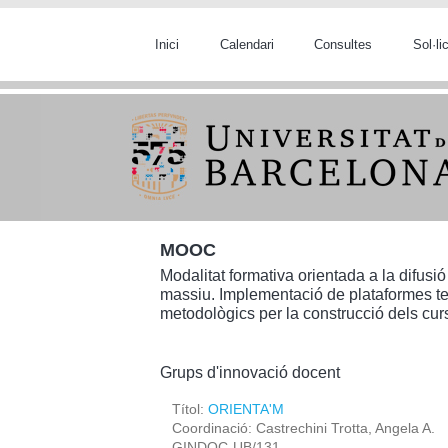
Vés al contingut
Inici
Calendari
Consultes
Sol·l
MOOC
Modalitat formativa orientada a la difusió
massiu. Implementació de plataformes tec
metodològics per la construcció dels cur
Grups d'innovació docent
Títol:
ORIENTA'M
Coordinació: Castrechini Trotta, Angela A.
GINDOC-UB/131