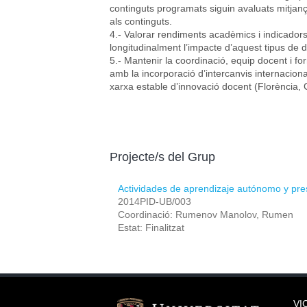
continguts programats siguin avaluats mitjan
als continguts.
4.- Valorar rendiments acadèmics i indicadors 
longitudinalment l’impacte d’aquest tipus de 
5.- Mantenir la coordinació, equip docent i fo
amb la incorporació d’intercanvis internacio
xarxa estable d’innovació docent (Florència, C
Projecte/s del Grup
Actividades de aprendizaje autónomo y pre
2014PID-UB/003
Coordinació: Rumenov Manolov, Rumen
Estat: Finalitzat
VI