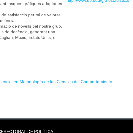
http://www.ub.edu/gid-estadistica/
çant tasques gràfiques adaptades
de satisfacció per tal de valorar
docència.
rmació de novells pel nostre grup,
nals de docència, generant una
agliari, Mèxic, Estats Units, e
sencial en Metodología de las Ciencias del Comportamiento
CERECTORAT DE POLÍTICA