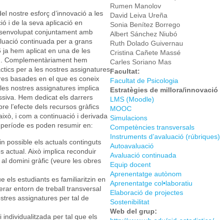
Rumen Manolov
l nostre esforç d’innovació a les
David Leiva Ureña
ó i de la seva aplicació en
Sonia Benítez Borrego
esenvolupat conjuntament amb
Albert Sánchez Niubó
luació continuada per a grans
Ruth Dolado Guivernau
 ja hem aplicat en una de les
Cristina Cañete Massé
a). Complementàriament hem
Carles Soriano Mas
tics per a les nostres assignatures
Facultat:
res basades en el que es coneix
Facultat de Psicologia
es nostres assignatures implica
Estratègies de millora/innovaci
assiva. Hem dedicat els darrers
LMS (Moodle)
re l’efecte dels recursos gràfics
MOOC
t això, i com a continuació i derivada
Simulacions
er període es poden resumir en:
Competències transversals
Instruments d’avaluació (rúbriques)
n possible els actuals continguts
Autoavaluació
 actual. Això implica reconduir
Avaluació continuada
 al domini gràfic (veure les obres
Equip docent
Aprenentatge autònom
que els estudiants es familiaritzin en
Aprenentatge col•laboratiu
rar entorn de treball transversal
Elaboració de projectes
stres assignatures per tal de
Sostenibilitat
Web del grup:
 individualitzada per tal que els