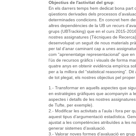
Objectius de l'activitat del grup
:
En els darrers temps hem dedicat bona part de
qüestions derivades dels processos d’avaluaci
determinades condicions. En concret hem d
altres dependències de la UB un recurs d’ava
grups (UBTracking) que en el curs 2015-2016
nostres assignatures (Tècniques de Recerc
desenvolupat un seguit de nous materials pràc
per tal d’anar caminant cap a unes assignatu
com “aprenentatge representacional” que en l
l’ús de recursos gràfics i visuals de forma m
quatre anys en obtenir evidència empírica sob
per a la millora del “statistical reasoning”. Di
de tot plegat, els nostres objectius pel prop
1.- Transformar en aquells aspectes que sigui
en estratègies gràfiques que acompanyin a les
aspectes i detalls de les nostres assignatures
de Tufte, per exemple).
2.- Modificar les activitats a l’aula i fora per 
aquest tipus d’argumentació estadística. Gene
ajustat a les competències atribuïdes a les no
generar sistemes d’avaluació.
3.- Valorar noves formes d’avaluació en grup i