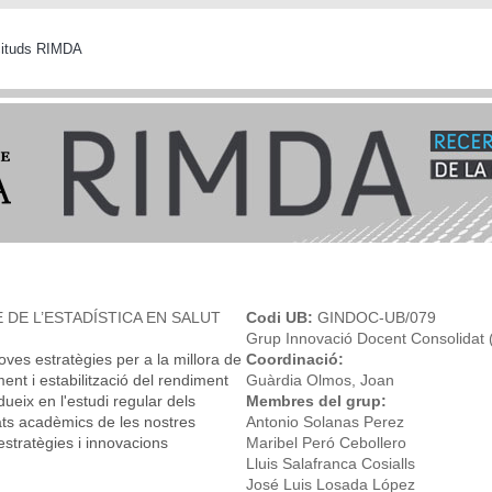
icituds RIMDA
 DE L’ESTADÍSTICA EN SALUT
Codi UB:
GINDOC-UB/079
Grup Innovació Docent Consolidat
oves estratègies per a la millora de
Coordinació:
ment i estabilització del rendiment
Guàrdia Olmos, Joan
ueix en l'estudi regular dels
Membres del grup:
tats acadèmics de les nostres
Antonio Solanas Perez
estratègies i innovacions
Maribel Peró Cebollero
Lluis Salafranca Cosialls
José Luis Losada López