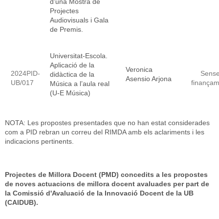
d'una Mostra de
Projectes
Audiovisuals i Gala
de Premis.
Universitat-Escola.
Aplicació de la
Veronica
2024PID-
Sens
didàctica de la
Asensio Arjona
UB/017
finançam
Música a l’aula real
(U-E Música)
NOTA: Les propostes presentades que no han estat considerades
com a PID rebran un correu del RIMDA amb els aclariments i les
indicacions pertinents.
Projectes de Millora Docent (PMD) concedits a les propostes
de noves actuacions de millora docent avaluades per part de
la Comissió d'Avaluació de la Innovació Docent de la UB
(CAIDUB).