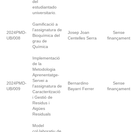
del
estudiantado
universitario.
Gamificació a
l’assignatura de
2024PMD-
Josep Joan
Sense
Bioquímica del
UB/008
Centelles Serra
finançament
grau de
Química
Implementació
de la
Metodologia
Aprenentatge-
Servei a
2024PMD-
Bernardino
Sense
l'assignatura de
UB/009
Bayarri Ferrer
finançament
Caracterització
i Gestió de
Residus i
Aigües
Residuals
Model
col·laboratiu de