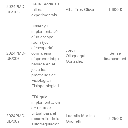
De la Teoria als
2024PMD-
tallers
Alba Tres Oliver
1.800 €
UB/005
experimentals
Disseny i
implementació
d’un escape
room (joc
d’escapada)
Jordi
2024PMD-
com a eina
Sense
Olloquequi
UB/006
d’aprenentatge
finançament
Gonzalez
basada en el
joc a les
pràctiques de
Fisiologia i
Fisiopatologia I
EDUguia:
implementación
de un tutor
virtual para el
2024PMD-
Ludmila Martins
desarrollo de la
2.250 €
UB/007
Gironelli
autorregulación