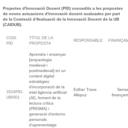
Projectes d'Innovació Docent (PID) concedits a les propostes
de noves actuacions d'innovació docent avaluades per part
de la Comissió d'Avaluació de la Innovació Docent de la UB
(CAIDUB).
CODI
TÍTOL DE LA
RESPONSABLE
FINANÇA
PID
PROPOSTA
Aprendre i ensenyar
[arqueologia
medieval i
postmedieval] en un
context digital:
estratègies
d’incorporació de la
Esther Trave
Sens
2024PID-
intel·ligència artificial
Allepuz
finançam
UB/001
(AI), foment de la
lectura crítica
(PRISMA) i
generació d’entorns
personals
d’aprenentatge