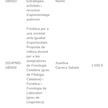
UB/003
Estratègies,
Martin
activitats i
recursos
d’aprenentatge
autònom
Fonètica per a
una societat
amb igualtat
d’oportunitats.
Proposta de
millora docent
per a les
assignatures
2024PMD-
Josefina
de Fonologia
1.500 €
UB/004
Carrera Sabate
Catalana (grau
de Filologia
Catalana) i
Fonètica i
Fonologia de
Laboratori
(grau de
Lingüística)