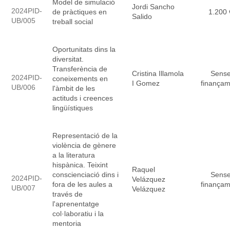
Model de simulació
Jordi Sancho
2024PID-
de pràctiques en
1.200 
Salido
UB/005
treball social
Oportunitats dins la
diversitat.
Transferència de
Cristina Illamola
Sens
2024PID-
coneixements en
I Gomez
finançam
UB/006
l'àmbit de les
actituds i creences
lingüístiques
Representació de la
violència de gènere
a la literatura
hispànica. Teixint
Raquel
conscienciació dins i
Sens
2024PID-
Velázquez
fora de les aules a
finançam
UB/007
Velázquez
través de
l'aprenentatge
col·laboratiu i la
mentoria