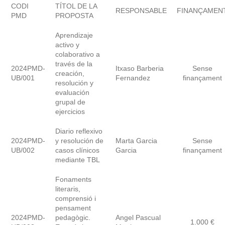
CODI
TÍTOL DE LA
RESPONSABLE
FINANÇAMEN
PMD
PROPOSTA
Aprendizaje
activo y
colaborativo a
través de la
2024PMD-
Itxaso Barberia
Sense
creación,
UB/001
Fernandez
finançament
resolución y
evaluación
grupal de
ejercicios
Diario reflexivo
2024PMD-
y resolución de
Marta Garcia
Sense
UB/002
casos clínicos
Garcia
finançament
mediante TBL
Fonaments
literaris,
comprensió i
pensament
2024PMD-
pedagògic.
Angel Pascual
1.000 €