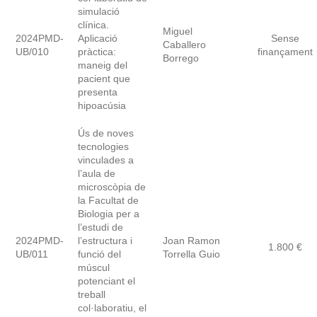
simulació
clínica.
Miguel
2024PMD-
Aplicació
Sense
Caballero
UB/010
pràctica:
finançament
Borrego
maneig del
pacient que
presenta
hipoacúsia
Ús de noves
tecnologies
vinculades a
l’aula de
microscòpia de
la Facultat de
Biologia per a
l’estudi de
2024PMD-
l’estructura i
Joan Ramon
1.800 €
UB/011
funció del
Torrella Guio
múscul
potenciant el
treball
col·laboratiu, el