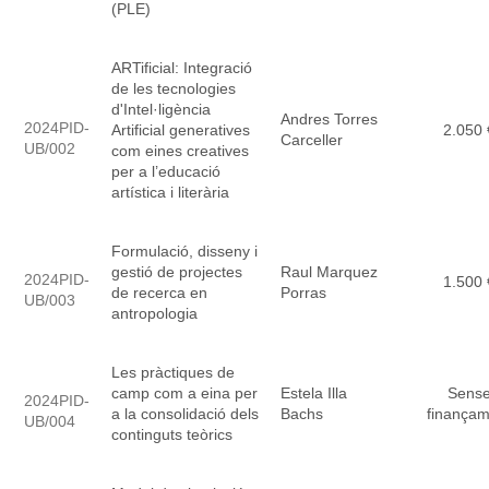
(PLE)
ARTificial: Integració
de les tecnologies
d'Intel·ligència
Andres Torres
2024PID-
Artificial generatives
2.050 
Carceller
UB/002
com eines creatives
per a l’educació
artística i literària
Formulació, disseny i
gestió de projectes
Raul Marquez
2024PID-
1.500 
de recerca en
Porras
UB/003
antropologia
Les pràctiques de
camp com a eina per
Estela Illa
Sens
2024PID-
a la consolidació dels
Bachs
finançam
UB/004
continguts teòrics