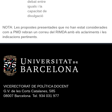
debat entre
iguals i la
capacitat de
divulgació
NOTA: Les propostes presentades que no han estat considerades
com a PMD rebran un correu del RIMDA amb els aclariments i les
indicacions pertinents.
VICERECTORAT DE POLÍTICA DOCENT
G.V. de les Corts Catalanes, 585
08007 Barcelona Tel. 934 031 977