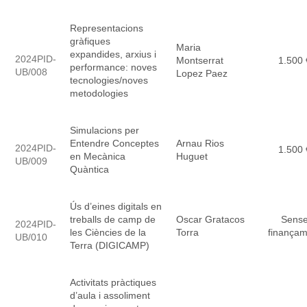
Representacions
gràfiques
Maria
expandides, arxius i
2024PID-
Montserrat
1.500 
performance: noves
UB/008
Lopez Paez
tecnologies/noves
metodologies
Simulacions per
Entendre Conceptes
Arnau Rios
2024PID-
1.500 
en Mecànica
Huguet
UB/009
Quàntica
Ús d’eines digitals en
treballs de camp de
Oscar Gratacos
Sens
2024PID-
les Ciències de la
Torra
finançam
UB/010
Terra (DIGICAMP)
Activitats pràctiques
d’aula i assoliment