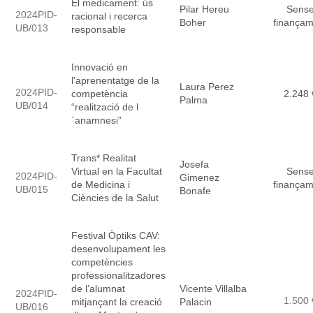
El medicament: ús
Pilar Hereu
Sens
2024PID-
racional i recerca
Boher
finançam
UB/013
responsable
Innovació en
l'aprenentatge de la
Laura Perez
2024PID-
competència
2.248 
Palma
UB/014
“realització de l
´anamnesi”
Trans* Realitat
Josefa
Virtual en la Facultat
Sens
2024PID-
Gimenez
de Medicina i
finançam
UB/015
Bonafe
Ciències de la Salut
Festival Òptiks CAV:
desenvolupament les
competències
professionalitzadores
de l’alumnat
Vicente Villalba
2024PID-
1.500 
mitjançant la creació
Palacin
UB/016