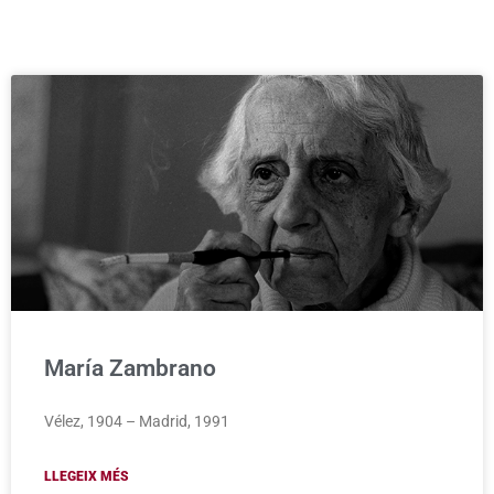
v
n
r
i
t
e
g
a
t
i
o
n
María Zambrano
Vélez, 1904 – Madrid, 1991
LLEGEIX MÉS