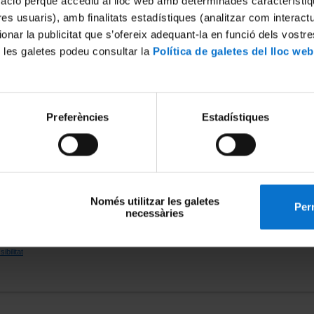
mació perquè accediu al lloc web amb determinades característiq
.ub.edu/tecnicweb/,el servidor va provant els noms per defecte segons
tres usuaris), amb finalitats estadístiques (analitzar com interac
ionar la publicitat que s’ofereix adequant-la en funció dels vostr
 les galetes podeu consultar la
Política de galetes del lloc web
rs que tinguin intèrpret de PHP)
Preferències
Estadístiques
dors que tinguin intèrpret de PHP)
va d'ús del servei
Només utilitzar les galetes
Perm
necessàries
ibilitat