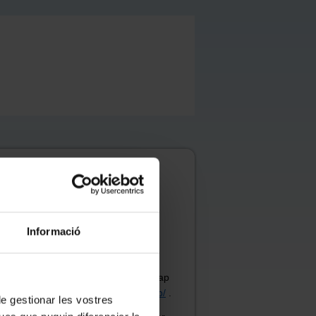
Informació
si els fem servir, no caldrà afegir cap
r només
https://www.ub.edu/tecnicweb/
.
 de gestionar les vostres