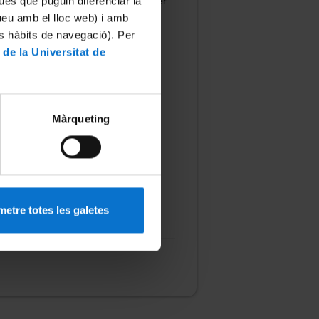
ues que puguin diferenciar la
 l’ordre següent i mostrarà el primer
tueu amb el lloc web) i amb
es hàbits de navegació). Per
 de la Universitat de
Màrqueting
etre totes les galetes