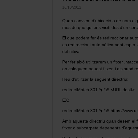
16/10/2012
Quan canviem d’ubicació o de nom algun
més de que qui ens visiti des d’un cer
El que podem fer és redireccionar aut
es redireccioni automàticament cap a l
definitiva.
Per fer això utilitzarem un fitxer .htac
on coloquem aquest fitxer, i als subdir
Heu d’utilitzar la següent directriu:
redirectMatch 301 ^(.*)$ <URL destí>
EX:
redirectMatch 301 ^(.*)$ https://www.
Amb aquesta directriu quan desem el fi
fitxer o subcarpeta depenents d’aques