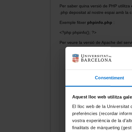
Per saber quina versió de PHP utilitza e
.php depositat al nostre espai amb l
Exemple fitxer
phpinfo.php
:
<?php phpinfo(); ?>
Per veure la versió de Apache del serv
Consentiment
Aquest lloc web utilitza gal
El lloc web de la Universitat 
preferències (recordar infor
vostra experiència de la d’al
finalitats de màrqueting (gest