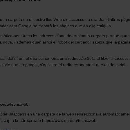
a carpeta en el nostre lloc Web els accessos a ella des d’altres pàgin
cador com Google no trobarà les pàgines que en ella estiguin.
omàticament totes les adreces d’una determinada carpeta perquè quan 
a nova, i ademés quan arribi el robot del cercador sàpiga que la pàgina
cess i definirem el que s’anomena una redireccio 301. El fitxer .htaccess 
ectoris que en pengin, s’aplicarà el redireccionament que es defineixi .
ub.edu/tecnicweb
txer .htaccess en una carpeta de la web redireccionarà automàticament
ta cap a la adreça web https://www.ub.edu/tecnicweb