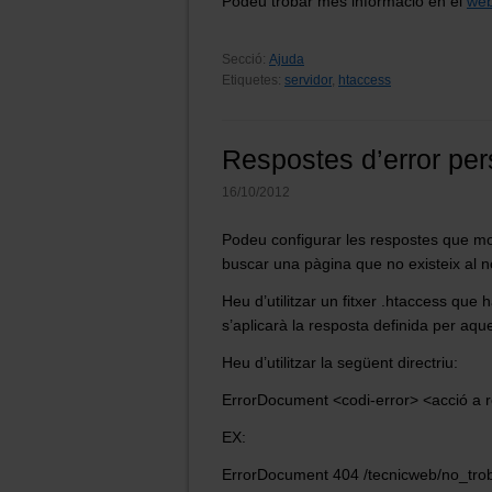
Podeu trobar més informació en el
web
Secció:
Ajuda
Etiquetes:
servidor
,
htaccess
Respostes d’error per
16/10/2012
Podeu configurar les respostes que mos
buscar una pàgina que no existeix al n
Heu d’utilitzar un fitxer .htaccess que 
s’aplicarà la resposta definida per aques
Heu d’utilitzar la següent directriu:
ErrorDocument <codi-error> <acció a r
EX:
ErrorDocument 404 /tecnicweb/no_trob