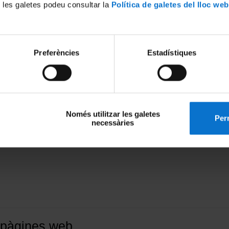
 les galetes podeu consultar la
Política de galetes del lloc web
Preferències
Estadístiques
ebpub.ub.edu?
dor de publicació al qual podem connectar-nos mitjançant SFTP per acc
Només utilitzar les galetes
Perm
necessàries
 pàgines web