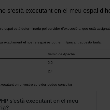
e s’està executant en el meu espai d’h
stre espai està determinada pel servidor d’execució al que està assign
za exactament el nostre espai es pot fer mitjançant aquesta taula:
Versió de Apache
2.2
2.4
xecutant en el vostre servidor podeu consultar: