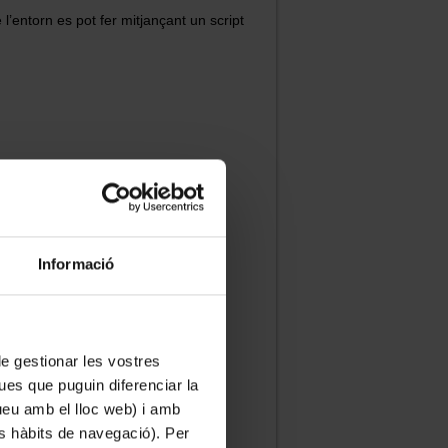
 l’entorn es pot fer mitjançant un script
Informació
 de gestionar les vostres
ues que puguin diferenciar la
tueu amb el lloc web) i amb
es hàbits de navegació). Per