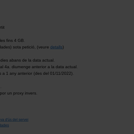
tit
es fins 4 GB.
ades) sota petició, (veure
detalls
)
dies abans de la data actual.
 4a. diumenge anterior a la data actual.
a 1 any anterior (des del 01/11/2022).
.
por un proxy invers.
va d'ús del servei
dades