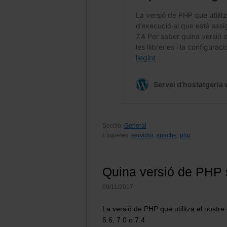
Secció:
General
Etiquetes:
servidor
,
apache
,
php
Quina versió de PHP s
09/11/2017
La versió de PHP que utilitza el nostr
5.6, 7.0 o 7.4