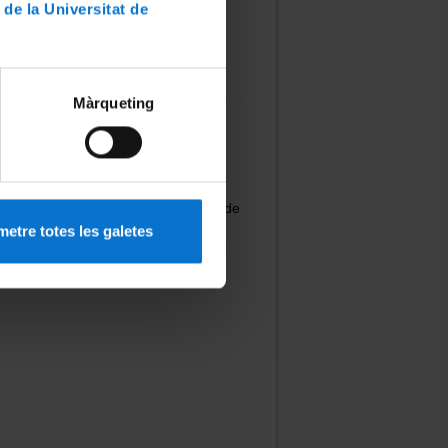
 de la Universitat de
Màrqueting
edir a l’espai web de l’hostatgeria de
etre totes les galetes