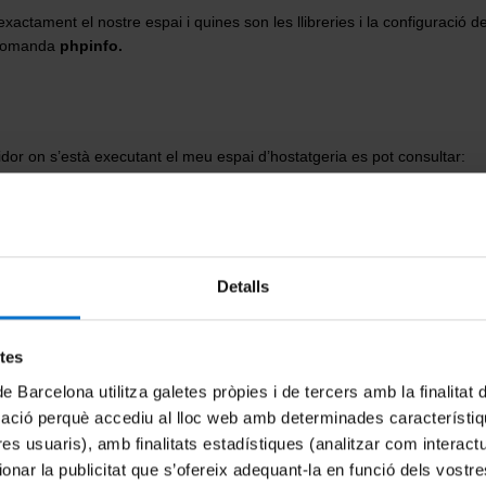
xactament el nostre espai i quines son les llibreries i la configuració de
a comanda
phpinfo.
idor on s’està executant el meu espai d’hostatgeria es pot consultar:
Detalls
etes
de Barcelona utilitza galetes pròpies i de tercers amb la finalitat
mació perquè accediu al lloc web amb determinades característiq
tres usuaris), amb finalitats estadístiques (analitzar com interac
ionar la publicitat que s’ofereix adequant-la en funció dels vostr