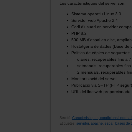
Les característiques del servei són:
Sistema operatiu Linux 3.0
Servidor web Apache 2.4
Codi d’usuari en servidor compar
PHP 8.2
500 MB d’espai en disc, ampliabl
Hostatgeria de dades (Base de d
Política de còpies de seguretat:
diàries, recuperables fins a 7 
setmanals, recuperables fins al
2 mensuals, recuperables fins 
Monitorització del servei.
Publicació via SFTP (FTP segur)
URL del lloc web proporcionada 
Secció:
Característiques, condicions i normati
Etiquetes:
servidor
,
apache
,
espai
,
bases de 