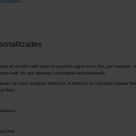
 d’Apache.
sonalitzades
tra el servidor web quan es produeix algun error. Així, per exemple, s
ostre web, fer que aparegui una pàgina personalitzada.
haureu de crear vosaltres mateixos. Al directori on coloquem aquest fitxe
t fitxer.
ealitzar>
at.html