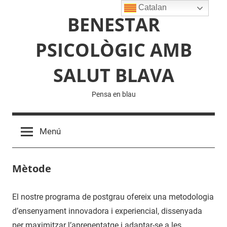
Vés
Catalan
BENESTAR
al
contingut
PSICOLÒGIC AMB
SALUT BLAVA
Pensa en blau
Menú
Mètode
El nostre programa de postgrau ofereix una metodologia
d’ensenyament innovadora i experiencial, dissenyada
per maximitzar l’aprenentatge i adaptar-se a les