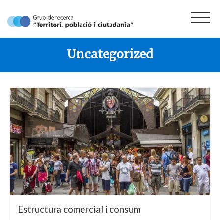
Skip
to
content
Grup de Recerca Territori, Població i
El Grup de recerca en Territori, Població i Ciutadania
Ciutadania
Uncategorized
Estructura comercial i consum