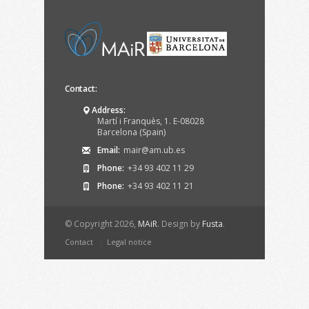
Contact:
Address:
Martí i Franquès, 1. E-08028
Barcelona (Spain)
Email:
mair@am.ub.es
Phone:
+34 93 402 11 29
Phone:
+34 93 402 11 21
© Copyright 2026,
MAiR
. Design by
Fusta
.
Contact
Legal notice