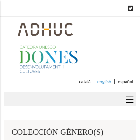
Skip
to
main
content
català
english
español
Breadcrumb
COLECCIÓN GÉNERO(S)