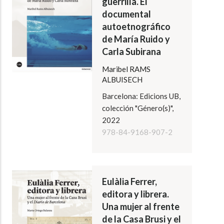
guerrilla. El
documental
autoetnográfico
de María Ruido y
Carla Subirana
Maribel RAMS
ALBUISECH
Barcelona: Edicions UB,
colección "Género(s)",
2022
978-84-9168-907-2
Eulàlia Ferrer,
editora y librera.
Una mujer al frente
de la Casa Brusi y el