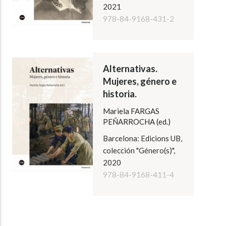
2021
978-84-9168-431-2
Alternativas.
Mujeres, género e
historia.
Mariela FARGAS
PEÑARROCHA (ed.)
Barcelona: Edicions UB,
colección "Género(s)",
2020
978-84-9168-411-4