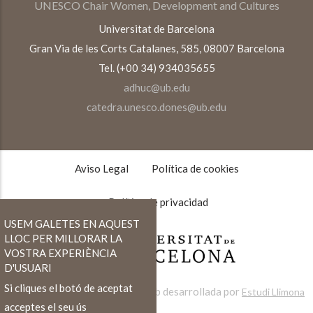
UNESCO Chair Women, Development and Cultures
Universitat de Barcelona
Gran Via de les Corts Catalanes, 585, 08007 Barcelona
Tel. (+00 34) 934035655
adhuc@ub.edu
catedra.unesco.dones@ub.edu
TEXTOS
LEGALES
Aviso Legal
Política de cookies
Política de privacidad
USEM GALETES EN AQUEST
LLOC PER MILLORAR LA
VOSTRA EXPERIÈNCIA
D'USUARI
Si cliques el botó de aceptat
Web desarrollada por
Estudi Llimona
acceptes el seu ús