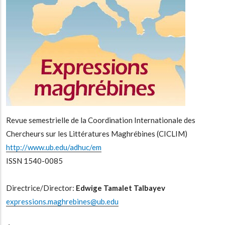
a
la
navegación
Revue semestrielle de la Coordination Internationale des
Chercheurs sur les Littératures Maghrébines (CICLIM)
http://www.ub.edu/adhuc/em
ISSN 1540-0085
Directrice/Director:
Edwige Tamalet Talbayev
expressions.maghrebines@ub.edu