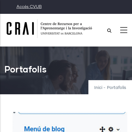
Vés
Accés CVUB
al
contingut
Portafolis
Inici
-
Portafolis