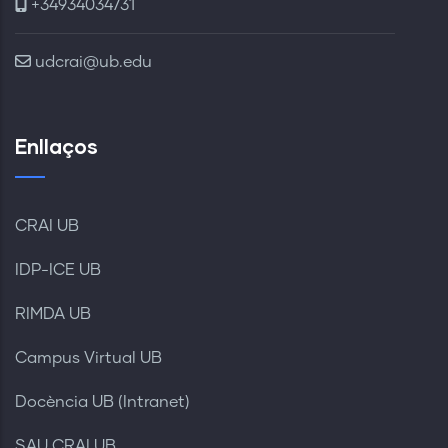
+34934034731
udcrai@ub.edu
Enllaços
CRAI UB
IDP-ICE UB
RIMDA UB
Campus Virtual UB
Docència UB (Intranet)
SAU CRAI UB