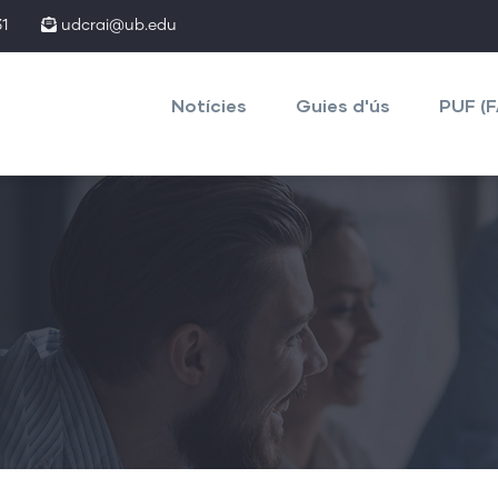
1
udcrai@ub.edu
Main
navigation
Notícies
Guies d'ús
PUF (