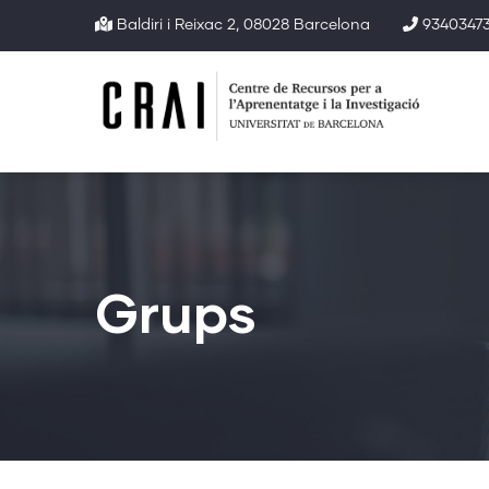
Vés
Baldiri i Reixac 2, 08028 Barcelona
93403473
al
contingut
Grups