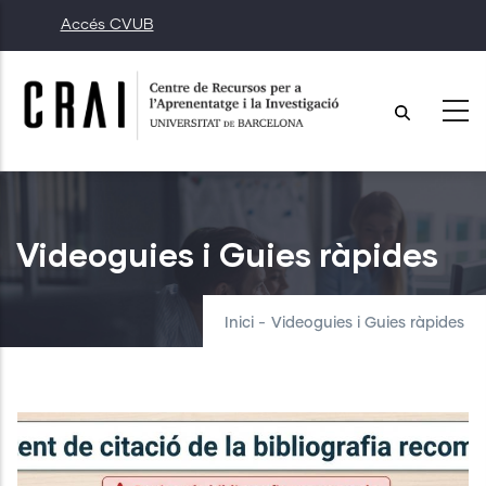
Vés
Accés CVUB
al
contingut
Videoguies i Guies ràpides
Inici
-
Videoguies i Guies ràpides