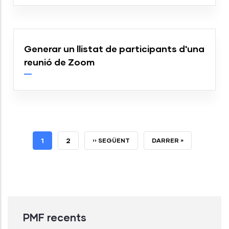
Generar un llistat de participants d'una
reunió de Zoom
PÀGINA
1
PÀGINA
2
PÀGINA
›› SEGÜENT
ÚLTIMA
DARRER »
ACTUAL
SEGÜENT
PÀGINA
PMF recents