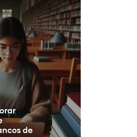
orar
e
ancos de