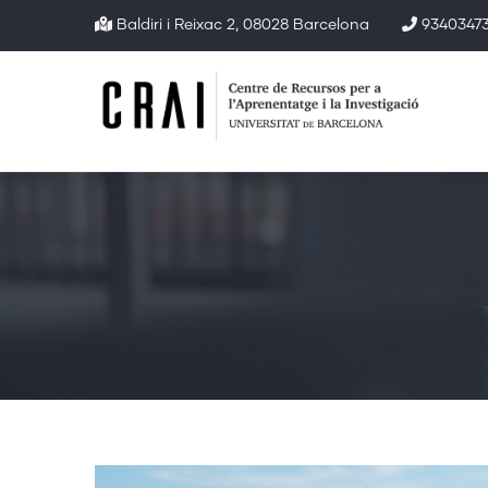
Pasar
Baldiri i Reixac 2, 08028 Barcelona
93403473
al
contenido
principal