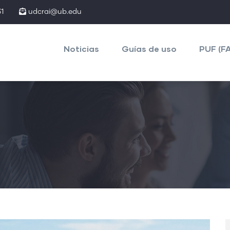
1
udcrai@ub.edu
Main
navigation
Noticias
Guías de uso
PUF (F