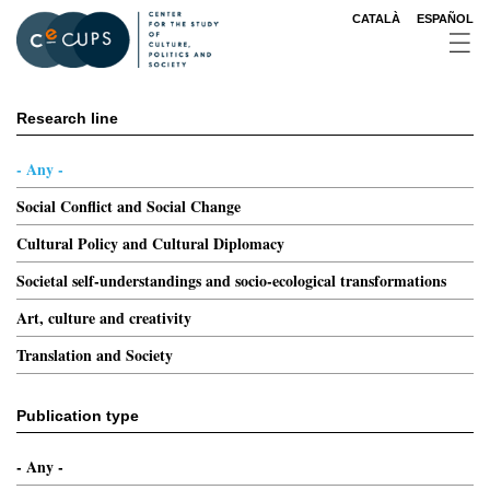
Skip
CATALÀ
ESPAÑOL
to
main
content
Research line
- Any -
Social Conflict and Social Change
Cultural Policy and Cultural Diplomacy
Societal self-understandings and socio-ecological transformations
Art, culture and creativity
Translation and Society
Publication type
- Any -