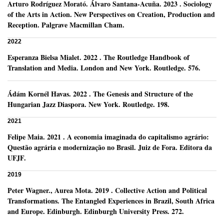
Arturo Rodríguez Morató
.
Álvaro Santana-Acuña.
2023
.
Sociology
of the Arts in Action. New Perspectives on Creation, Production and
Reception.
Palgrave Macmillan Cham.
2022
Esperanza Bielsa Mialet
.
2022
.
The Routledge Handbook of
Translation and Media.
London and New York.
Routledge.
576.
Ádám Kornél Havas
.
2022
.
The Genesis and Structure of the
Hungarian Jazz Diaspora.
New York.
Routledge.
198.
2021
Felipe Maia
.
2021
.
A economia imaginada do capitalismo agrário:
Questão agrária e modernização no Brasil.
Juiz de Fora.
Editora da
UFJF.
2019
Peter Wagner
.,
Aurea Mota
.
2019
.
Collective Action and Political
Transformations. The Entangled Experiences in Brazil, South Africa
and Europe.
Edinburgh.
Edinburgh University Press.
272.