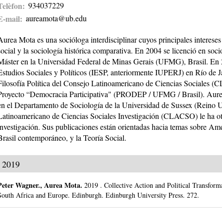
Telèfon
934037229
E-mail
aureamota@ub.edu
Aurea Mota es una socióloga interdisciplinar cuyos principales intereses 
social y la sociología histórica comparativa. En 2004 se licenció en soc
Máster en la Universidad Federal de Minas Gerais (UFMG), Brasil. En 2
Estudios Sociales y Políticos (IESP, anteriormente IUPERJ) en Río de 
Filosofía Política del Consejo Latinoamericano de Ciencias Sociales (
Proyecto “Democracia Participativa" (PRODEP / UFMG / Brasil). Aurea 
en el Departamento de Sociología de la Universidad de Sussex (Reino 
Latinoamericano de Ciencias Sociales Investigación (CLACSO) le ha o
investigación. Sus publicaciones están orientadas hacia temas sobre Amér
Brasil contemporáneo, y la Teoría Social.
2019
Peter Wagner
.,
Aurea Mota
.
2019
.
Collective Action and Political Transform
South Africa and Europe.
Edinburgh.
Edinburgh University Press.
272.