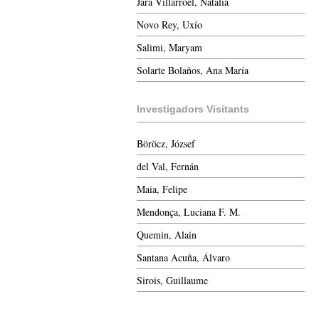
Jara Villarroel, Natalia
Novo Rey, Uxío
Salimi, Maryam
Solarte Bolaños, Ana María
Investigadors Visitants
Böröcz, József
del Val, Fernán
Maia, Felipe
Mendonça, Luciana F. M.
Quemin, Alain
Santana Acuña, Álvaro
Sirois, Guillaume