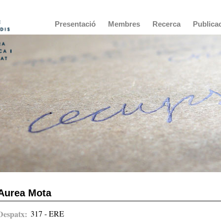
Main
Presentació
Membres
Recerca
Publica
navigation
Aurea Mota
Despatx
317 - ERE