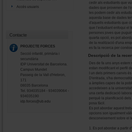
cedir als estudiants que vu
Accés usuaris
dades que provenen de l'of
les podem cedir als estudia
aquesta base de dades teni
d'aquells estudiants que co
que l’estudiant enfoqui el t
persones joves que puguin e
Contacte
quarta opció, es pot abordar
de la realització d'una enq
PROJECTE FORCES
es fa la recerca per conèi
Secció infantil, primària i
Descripció de la rece
secundària
Des de fa uns anys estem v
IDP Universitat de Barcelona.
estan modificant el perfil 
Campus Mundet
I un dels primers canvis és
Passeig de la Vall d'Hebron,
D'entrada, s'ha democratitza
171
a àmplies capes de la pobla
08035 Barcelona
accedeixen a la universita
Tel. 934035184 - 934039064 -
una certa dedicació laboral
934035190
perquè la planificació del
idp.forces@ub.edu
posa fàcil.
Es pot abordar aquest treb
opcions son igualment vàl
desconeixement sobre el 
1. Es pot abordar a partir 