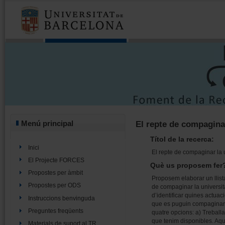
Menú principal
El repte de compaginar
Títol de la recerca:
Inici
El repte de compaginar la 
El Projecte FORCES
Què us proposem fer
Propostes per àmbit
Proposem elaborar un llista
Propostes per ODS
de compaginar la universita
d’identificar quines actuaci
Instruccions benvinguda
que es puguin compaginar l
Preguntes freqüents
quatre opcions: a) Treball
que tenim disponibles. Aqu
Materials de suport al TR