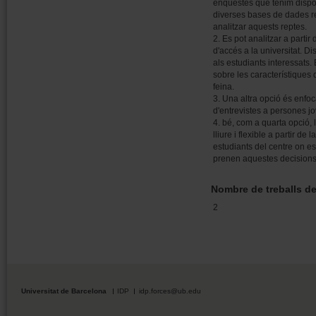
enquestes que tenim dispon
diverses bases de dades r
analitzar aquests reptes.
2. Es pot analitzar a parti
d'accés a la universitat. 
als estudiants interessats
sobre les característiques
feina.
3. Una altra opció és enfoc
d'entrevistes a persones jo
4. bé, com a quarta opció, 
lliure i flexible a partir de
estudiants del centre on es
prenen aquestes decisions
Nombre de treballs d
2
Universitat de Barcelona
IDP
idp.forces@ub.edu