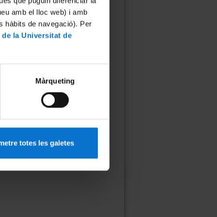
ues que puguin diferenciar la
tueu amb el lloc web) i amb
es hàbits de navegació). Per
isis i les Transformacions
 de la Universitat de
ció social a nivell local
…
següent ›
últim »
Màrqueting
etre totes les galetes