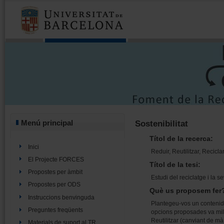
Menú principal
Sostenibilitat
Títol de la recerca:
Inici
Reduir, Reutilitzar, Recicla
El Projecte FORCES
Títol de la tesi:
Propostes per àmbit
Estudi del reciclatge i la 
Propostes per ODS
Què us proposem fer
Instruccions benvinguda
Plantegeu-vos un contenido
Preguntes freqüents
opcions proposades va millo
Reutilitzar (canviant de mà,
Materials de suport al TR