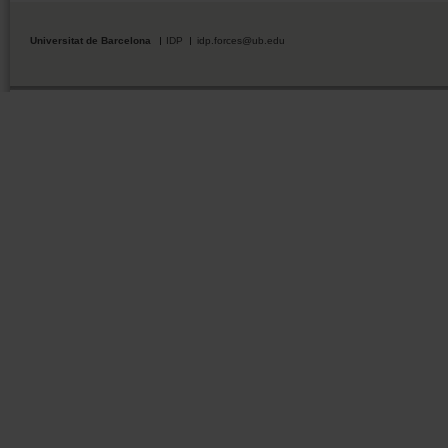
Universitat de Barcelona
IDP
idp.forces@ub.edu