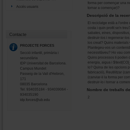
forma per començar una nov
Accés usuaris
tornar a començar)?
Descripció de la rece
El reciclatge està a l'ordr
costa i quin profit se'n tr
sabates, eines, dispositius,
Contacte
destruir-los i regenerar-l
los creat? Quins material
PROJECTE FORCES
Plantegeu-vos un contenido
necessitàveu? Ho vau comp
Secció infantil, primària i
Quins processos li poden 
secundària
energia, aigua i $\text{CO
IDP Universitat de Barcelona.
lo? Quina de les opcions p
Campus Mundet
fabricació), Reutilitzar (c
Passeig de la Vall d'Hebron,
(canviar-li la forma per c
171
destruir-lo i tornar a come
08035 Barcelona
Tel. 934035184 - 934039064 -
Nombre de treballs d
934035190
2
idp.forces@ub.edu