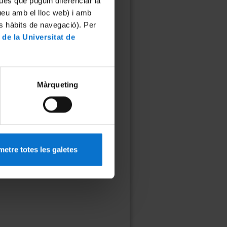
ues que puguin diferenciar la
Objectius de
Desenvolupament
tueu amb el lloc web) i amb
Sostenible:
es hàbits de navegació). Per
 de la Universitat de
4. Educació de qualitat
Màrqueting
etre totes les galetes