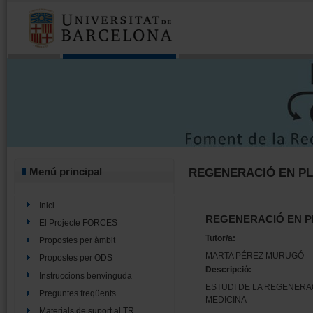
Menú principal
REGENERACIÓ EN P
Inici
REGENERACIÓ EN P
El Projecte FORCES
Tutor/a:
Propostes per àmbit
MARTA PÉREZ MURUGÓ
Propostes per ODS
Descripció:
Instruccions benvinguda
ESTUDI DE LA REGENERAC
Preguntes freqüents
MEDICINA
Materials de suport al TR