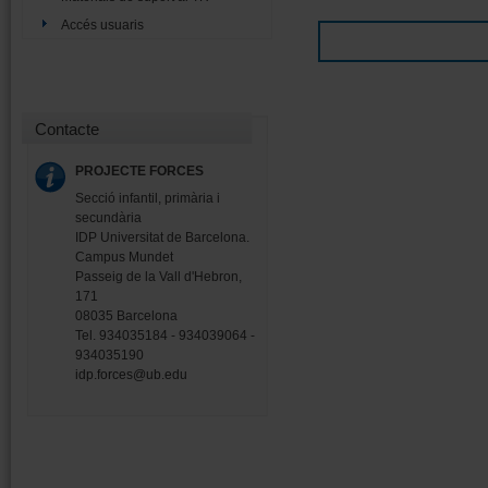
Accés usuaris
Contacte
PROJECTE FORCES
Secció infantil, primària i
secundària
IDP Universitat de Barcelona.
Campus Mundet
Passeig de la Vall d'Hebron,
171
08035 Barcelona
Tel. 934035184 - 934039064 -
934035190
idp.forces@ub.edu