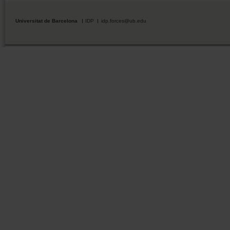
Universitat de Barcelona
IDP
idp.forces@ub.edu