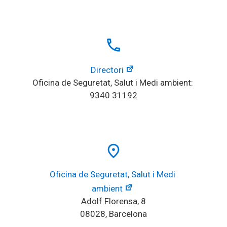
local_phone
Directori
Oficina de Seguretat, Salut i Medi ambient: 
9340 31192
place
Oficina de Seguretat, Salut i Medi 
ambient
Adolf Florensa, 8
08028, Barcelona