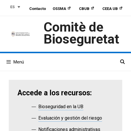
Saltar
Saltar
Saltar
ES
Contacto
OSSMA
CBUB
CEEA UB
al
a
al
contenido
la
contenido
Comitè de
navegación
Bioseguretat
Menú
Accede a los recursos:
Bioseguridad en la UB
Evaluación y gestión del riesgo
Notificaciones administrativas