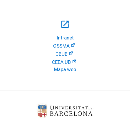
open_in_new
Intranet
OSSMA
CBUB
CEEA UB
Mapa web