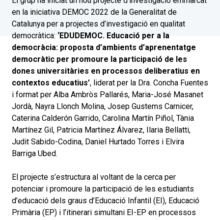
El grup ha iniciat un nou projecte d’investigació emmarcat
en la iniciativa DEMOC 2022 de la Generalitat de
Catalunya per a projectes d’investigació en qualitat
democràtica:
‘EDUDEMOC. Educació per a la
democràcia: proposta d’ambients d’aprenentatge
democràtic per promoure la participació de les
dones universitàries en processos deliberatius en
contextos educatius’
, liderat per la Dra. Concha Fuentes
i format per Alba Ambròs Pallarés, Maria-José Masanet
Jordà, Nayra Llonch Molina, Josep Gustems Carnicer,
Caterina Calderón Garrido, Carolina Martín Piñol, Tània
Martínez Gil, Patricia Martínez Álvarez, Ilaria Bellatti,
Judit Sabido-Codina, Daniel Hurtado Torres i Elvira
Barriga Ubed.
El projecte s’estructura al voltant de la cerca per
potenciar i promoure la participació de les estudiants
d’educació dels graus d’Educació Infantil (EI), Educació
Primària (EP) i l’itinerari simultani EI-EP en processos