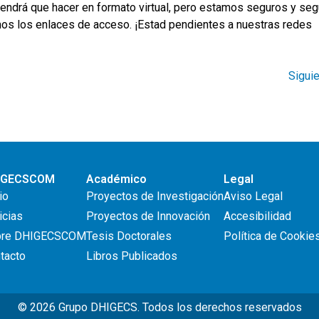
e tendrá que hacer en formato virtual, pero estamos seguros y se
mos los enlaces de acceso. ¡Estad pendientes a nuestras redes
Sigui
IGECSCOM
Académico
Legal
io
Proyectos de Investigación
Aviso Legal
icias
Proyectos de Innovación
Accesibilidad
bre DHIGECSCOM
Tesis Doctorales
Política de Cookie
tacto
Libros Publicados
© 2026 Grupo DHIGECS. Todos los derechos reservados