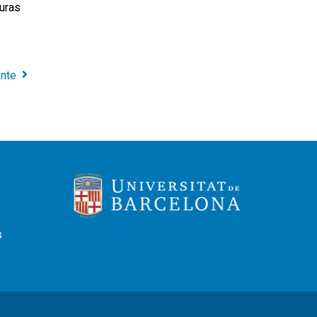
guras
ente
s