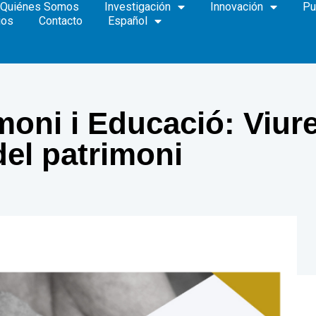
Quiénes Somos
Investigación
Innovación
Pu
ios
Contacto
Español
moni i Educació: Viure 
 del patrimoni