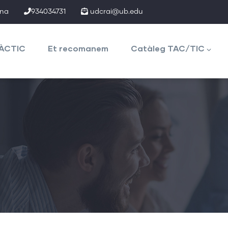
ona
934034731
udcrai@ub.edu
TÀCTIC
Et recomanem
Catàleg TAC/TIC