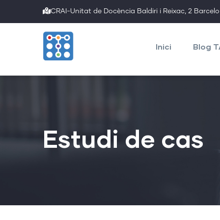
Skip
CRAI-Unitat de Docència Baldiri i Reixac, 2 Barcel
to
Main
main
navigation
Inici
Blog 
content
Estudi de cas