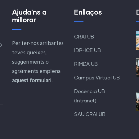
Ajuda'ns a
Enllaços
millorar
CRAI UB
Per fer-nos arribar les
ó
IDP-ICE UB
teves queixes,
suggeriments o
RIMDA UB
agraïments emplena
Campus Virtual UB
aquest formulari
.
Docència UB
(Intranet)
SAU CRAI UB