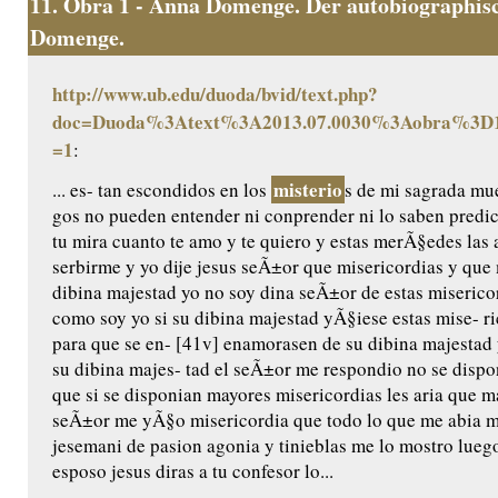
11.
Obra 1 - Anna Domenge. Der autobiographisc
Domenge.
http://www.ub.edu/duoda/bvid/text.php?
doc=Duoda%3Atext%3A2013.07.0030%3Aobra%3D1
=1
:
misterio
... es- tan escondidos en los
s de mi sagrada mue
gos no pueden entender ni conprender ni lo saben predic
tu mira cuanto te amo y te quiero y estas merÃ§edes las 
serbirme y yo dije jesus seÃ±or que misericordias y qu
dibina majestad yo no soy dina seÃ±or de estas miserico
como soy yo si su dibina majestad yÃ§iese estas mise- ri
para que se en- [41v] enamorasen de su dibina majestad 
su dibina majes- tad el seÃ±or me respondio no se dispo
que si se disponian mayores misericordias les aria que m
seÃ±or me yÃ§o misericordia que todo lo que me abia m
jesemani de pasion agonia y tinieblas me lo mostro luego
esposo jesus diras a tu confesor lo...