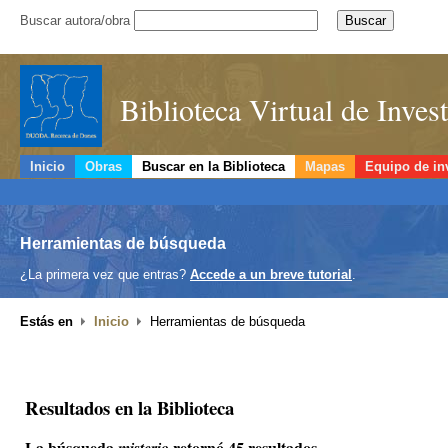
Buscar autora/obra
Biblioteca Virtual de Inve
Inicio
Obras
Buscar en la Biblioteca
Mapas
Equipo de in
Herramientas de búsqueda
¿La primera vez que entras?
Accede a un breve tutorial
.
Estás en
Inicio
Herramientas de búsqueda
Resultados en la Biblioteca
La búsqueda
retornó 45 resultados.