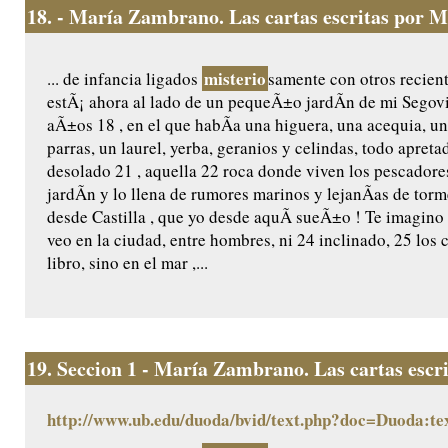
18.
- María Zambrano. Las cartas escritas por M
misterio
... de infancia ligados
samente con otros recient
estÃ¡ ahora al lado de un pequeÃ±o jardÃ­n de mi Segovia
aÃ±os 18 , en el que habÃ­a una higuera, una acequia, un
parras, un laurel, yerba, geranios y celindas, todo apretad
desolado 21 , aquella 22 roca donde viven los pescadores
jardÃ­n y lo llena de rumores marinos y lejanÃ­as de to
desde Castilla , que yo desde aquÃ­ sueÃ±o ! Te imagino
veo en la ciudad, entre hombres, ni 24 inclinado, 25 los 
libro, sino en el mar ,...
19.
Seccion 1 - María Zambrano. Las cartas escr
http://www.ub.edu/duoda/bvid/text.php?doc=Duoda:te