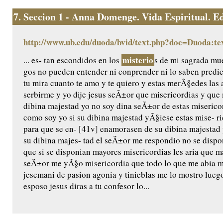
7.
Seccion 1 - Anna Domenge. Vida Espiritual. Edic
http://www.ub.edu/duoda/bvid/text.php?doc=Duoda:te
misterio
... es- tan escondidos en los
s de mi sagrada mue
gos no pueden entender ni conprender ni lo saben predic
tu mira cuanto te amo y te quiero y estas merÃ§edes las 
serbirme y yo dije jesus seÃ±or que misericordias y qu
dibina majestad yo no soy dina seÃ±or de estas miserico
como soy yo si su dibina majestad yÃ§iese estas mise- ri
para que se en- [41v] enamorasen de su dibina majestad 
su dibina majes- tad el seÃ±or me respondio no se dispo
que si se disponian mayores misericordias les aria que m
seÃ±or me yÃ§o misericordia que todo lo que me abia m
jesemani de pasion agonia y tinieblas me lo mostro luego
esposo jesus diras a tu confesor lo...