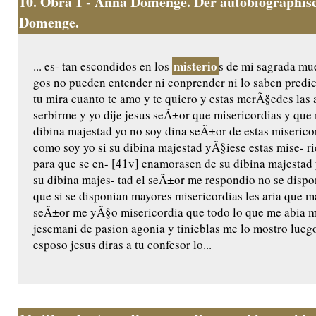
10.
Obra 1 - Anna Domenge. Der autobiographisc
Domenge.
misterio
... es- tan escondidos en los
s de mi sagrada mue
gos no pueden entender ni conprender ni lo saben predic
tu mira cuanto te amo y te quiero y estas merÃ§edes las 
serbirme y yo dije jesus seÃ±or que misericordias y qu
dibina majestad yo no soy dina seÃ±or de estas miserico
como soy yo si su dibina majestad yÃ§iese estas mise- ri
para que se en- [41v] enamorasen de su dibina majestad 
su dibina majes- tad el seÃ±or me respondio no se dispo
que si se disponian mayores misericordias les aria que m
seÃ±or me yÃ§o misericordia que todo lo que me abia m
jesemani de pasion agonia y tinieblas me lo mostro luego
esposo jesus diras a tu confesor lo...