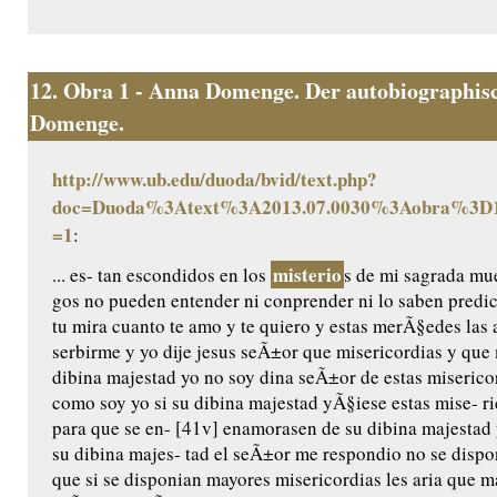
12.
Obra 1 - Anna Domenge. Der autobiographisc
Domenge.
http://www.ub.edu/duoda/bvid/text.php?
doc=Duoda%3Atext%3A2013.07.0030%3Aobra%3D1
=1
:
misterio
... es- tan escondidos en los
s de mi sagrada mue
gos no pueden entender ni conprender ni lo saben predic
tu mira cuanto te amo y te quiero y estas merÃ§edes las 
serbirme y yo dije jesus seÃ±or que misericordias y qu
dibina majestad yo no soy dina seÃ±or de estas miserico
como soy yo si su dibina majestad yÃ§iese estas mise- ri
para que se en- [41v] enamorasen de su dibina majestad 
su dibina majes- tad el seÃ±or me respondio no se dispo
que si se disponian mayores misericordias les aria que m