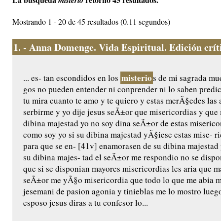
misterio
Mostrando 1 - 20 de 45 resultados (0.11 segundos)
1.
- Anna Domenge. Vida Espiritual. Edición crític
misterio
... es- tan escondidos en los
s de mi sagrada mue
gos no pueden entender ni conprender ni lo saben predic
tu mira cuanto te amo y te quiero y estas merÃ§edes las 
serbirme y yo dije jesus seÃ±or que misericordias y qu
dibina majestad yo no soy dina seÃ±or de estas miserico
como soy yo si su dibina majestad yÃ§iese estas mise- ri
para que se en- [41v] enamorasen de su dibina majestad 
su dibina majes- tad el seÃ±or me respondio no se dispo
que si se disponian mayores misericordias les aria que m
seÃ±or me yÃ§o misericordia que todo lo que me abia m
jesemani de pasion agonia y tinieblas me lo mostro luego
esposo jesus diras a tu confesor lo...