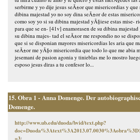
serbirme y yo dije jesus seÃ±or que misericordias y qu
dibina majestad yo no soy dina seÃ±or de estas miserico
como soy yo si su dibina majestad yÃ§iese estas mise- ri
para que se en- [41v] enamorasen de su dibina majestad 
su dibina majes- tad el seÃ±or me respondio no se dispo
que si se disponian mayores misericordias les aria que m
seÃ±or me yÃ§o misericordia que todo lo que me abia m
jesemani de pasion agonia y tinieblas me lo mostro luego
esposo jesus diras a tu confesor lo...
15.
Obra 1 - Anna Domenge. Der autobiographisc
Domenge.
http://www.ub.edu/duoda/bvid/text.php?
doc=Duoda%3Atext%3A2013.07.0030%3Aobra%3D1
=3
: