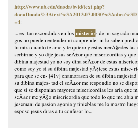
http://www.ub.edu/duoda/bvid/text.php?
doc=Duoda%3Atext%3A2013.07.0030%3Aobra%3D1
=4
:
misterio
... es- tan escondidos en los
s de mi sagrada mue
gos no pueden entender ni conprender ni lo saben predic
tu mira cuanto te amo y te quiero y estas merÃ§edes las 
serbirme y yo dije jesus seÃ±or que misericordias y qu
dibina majestad yo no soy dina seÃ±or de estas miserico
como soy yo si su dibina majestad yÃ§iese estas mise- ri
para que se en- [41v] enamorasen de su dibina majestad 
su dibina majes- tad el seÃ±or me respondio no se dispo
que si se disponian mayores misericordias les aria que m
seÃ±or me yÃ§o misericordia que todo lo que me abia m
jesemani de pasion agonia y tinieblas me lo mostro luego
esposo jesus diras a tu confesor lo...