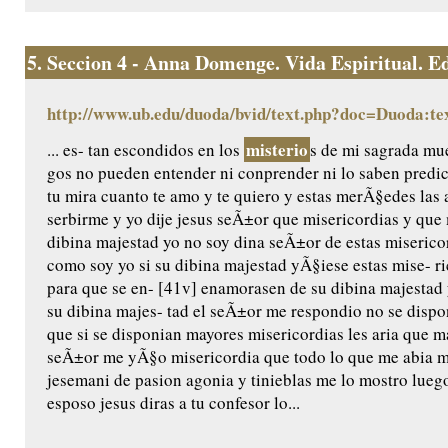
5.
Seccion 4 - Anna Domenge. Vida Espiritual. Edic
http://www.ub.edu/duoda/bvid/text.php?doc=Duoda:te
misterio
... es- tan escondidos en los
s de mi sagrada mue
gos no pueden entender ni conprender ni lo saben predic
tu mira cuanto te amo y te quiero y estas merÃ§edes las 
serbirme y yo dije jesus seÃ±or que misericordias y qu
dibina majestad yo no soy dina seÃ±or de estas miserico
como soy yo si su dibina majestad yÃ§iese estas mise- ri
para que se en- [41v] enamorasen de su dibina majestad 
su dibina majes- tad el seÃ±or me respondio no se dispo
que si se disponian mayores misericordias les aria que m
seÃ±or me yÃ§o misericordia que todo lo que me abia m
jesemani de pasion agonia y tinieblas me lo mostro luego
esposo jesus diras a tu confesor lo...