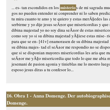
misterio
... es- tan escondidos en los
s de mi sagrada mue
gos no pueden entender ni conprender ni lo saben predic
tu mira cuanto te amo y te quiero y estas merÃ§edes las 
serbirme y yo dije jesus seÃ±or que misericordias y qu
dibina majestad yo no soy dina seÃ±or de estas miserico
como soy yo si su dibina majestad yÃ§iese estas mise- ri
para que se en- [41v] enamorasen de su dibina majestad 
su dibina majes- tad el seÃ±or me respondio no se dispo
que si se disponian mayores misericordias les aria que m
seÃ±or me yÃ§o misericordia que todo lo que me abia m
jesemani de pasion agonia y tinieblas me lo mostro luego
esposo jesus diras a tu confesor lo...
16.
Obra 1 - Anna Domenge. Der autobiographisc
Domenge.