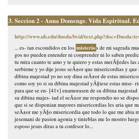
3.
Seccion 2 - Anna Domenge. Vida Espiritual. Edic
http://www.ub.edu/duoda/bvid/text.php?doc=Duoda:te
misterio
... es- tan escondidos en los
s de mi sagrada mue
gos no pueden entender ni conprender ni lo saben predic
tu mira cuanto te amo y te quiero y estas merÃ§edes las 
serbirme y yo dije jesus seÃ±or que misericordias y qu
dibina majestad yo no soy dina seÃ±or de estas miserico
como soy yo si su dibina majestad yÃ§iese estas mise- ri
para que se en- [41v] enamorasen de su dibina majestad 
su dibina majes- tad el seÃ±or me respondio no se dispo
que si se disponian mayores misericordias les aria que m
seÃ±or me yÃ§o misericordia que todo lo que me abia m
jesemani de pasion agonia y tinieblas me lo mostro luego
esposo jesus diras a tu confesor lo...