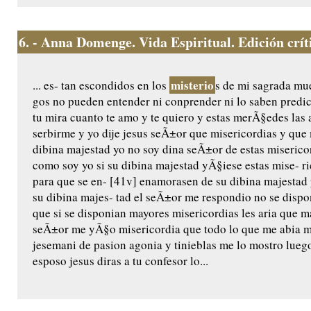
6.
- Anna Domenge. Vida Espiritual. Edición crític
misterio
... es- tan escondidos en los
s de mi sagrada mue
gos no pueden entender ni conprender ni lo saben predic
tu mira cuanto te amo y te quiero y estas merÃ§edes las 
serbirme y yo dije jesus seÃ±or que misericordias y qu
dibina majestad yo no soy dina seÃ±or de estas miserico
como soy yo si su dibina majestad yÃ§iese estas mise- ri
para que se en- [41v] enamorasen de su dibina majestad 
su dibina majes- tad el seÃ±or me respondio no se dispo
que si se disponian mayores misericordias les aria que m
seÃ±or me yÃ§o misericordia que todo lo que me abia m
jesemani de pasion agonia y tinieblas me lo mostro luego
esposo jesus diras a tu confesor lo...