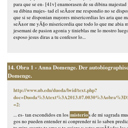
para que se en- [41v] enamorasen de su dibina majestad 
su dibina majes- tad el seÃ±or me respondio no se dispo
que si se disponian mayores misericordias les aria que m
seÃ±or me yÃ§o misericordia que todo lo que me abia m
jesemani de pasion agonia y tinieblas me lo mostro luego
esposo jesus diras a tu confesor lo...
14.
Obra 1 - Anna Domenge. Der autobiographisc
Domenge.
http://www.ub.edu/duoda/bvid/text.php?
doc=Duoda%3Atext%3A2013.07.0030%3Aobra%3D1
=2
:
misterio
... es- tan escondidos en los
s de mi sagrada mue
gos no pueden entender ni conprender ni lo saben predic
tu mira cuanto te amo y te quiero y estas merÃ§edes las 