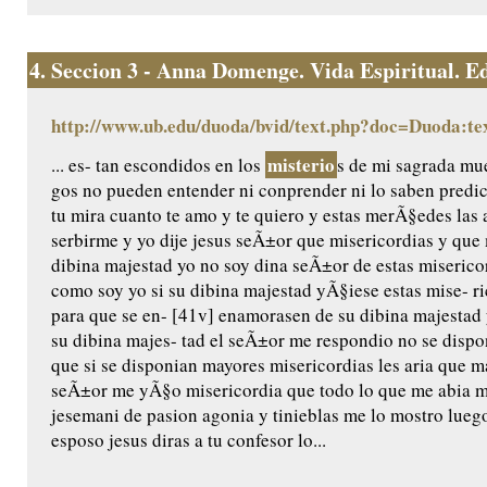
4.
Seccion 3 - Anna Domenge. Vida Espiritual. Edic
http://www.ub.edu/duoda/bvid/text.php?doc=Duoda:te
misterio
... es- tan escondidos en los
s de mi sagrada mue
gos no pueden entender ni conprender ni lo saben predic
tu mira cuanto te amo y te quiero y estas merÃ§edes las 
serbirme y yo dije jesus seÃ±or que misericordias y qu
dibina majestad yo no soy dina seÃ±or de estas miserico
como soy yo si su dibina majestad yÃ§iese estas mise- ri
para que se en- [41v] enamorasen de su dibina majestad 
su dibina majes- tad el seÃ±or me respondio no se dispo
que si se disponian mayores misericordias les aria que m
seÃ±or me yÃ§o misericordia que todo lo que me abia m
jesemani de pasion agonia y tinieblas me lo mostro luego
esposo jesus diras a tu confesor lo...