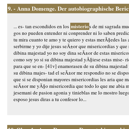
9.
- Anna Domenge. Der autobiographische Beri
misterio
... es- tan escondidos en los
s de mi sagrada mue
gos no pueden entender ni conprender ni lo saben predic
tu mira cuanto te amo y te quiero y estas merÃ§edes las 
serbirme y yo dije jesus seÃ±or que misericordias y qu
dibina majestad yo no soy dina seÃ±or de estas miserico
como soy yo si su dibina majestad yÃ§iese estas mise- ri
para que se en- [41v] enamorasen de su dibina majestad 
su dibina majes- tad el seÃ±or me respondio no se dispo
que si se disponian mayores misericordias les aria que m
seÃ±or me yÃ§o misericordia que todo lo que me abia m
jesemani de pasion agonia y tinieblas me lo mostro luego
esposo jesus diras a tu confesor lo...