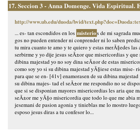
17.
Seccion 3 - Anna Domenge. Vida Espiritual. Ed
http://www.ub.edu/duoda/bvid/text.php?doc=Duoda:te
misterio
... es- tan escondidos en los
s de mi sagrada mue
gos no pueden entender ni conprender ni lo saben predic
tu mira cuanto te amo y te quiero y estas merÃ§edes las 
serbirme y yo dije jesus seÃ±or que misericordias y qu
dibina majestad yo no soy dina seÃ±or de estas miserico
como soy yo si su dibina majestad yÃ§iese estas mise- ri
para que se en- [41v] enamorasen de su dibina majestad 
su dibina majes- tad el seÃ±or me respondio no se dispo
que si se disponian mayores misericordias les aria que m
seÃ±or me yÃ§o misericordia que todo lo que me abia m
jesemani de pasion agonia y tinieblas me lo mostro luego
esposo jesus diras a tu confesor lo...