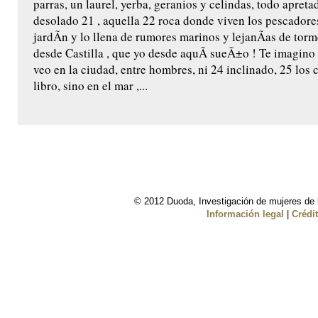
parras, un laurel, yerba, geranios y celindas, todo apretad
desolado 21 , aquella 22 roca donde viven los pescadores
jardÃ­n y lo llena de rumores marinos y lejanÃ­as de to
desde Castilla , que yo desde aquÃ­ sueÃ±o ! Te imagino
veo en la ciudad, entre hombres, ni 24 inclinado, 25 los 
libro, sino en el mar ,...
© 2012 Duoda, Investigación de mujeres de l
Información legal
|
Crédi