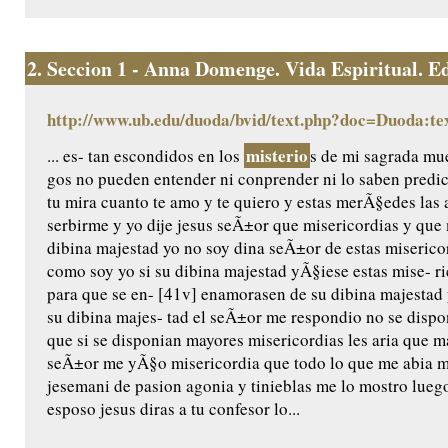
2.
Seccion 1 - Anna Domenge. Vida Espiritual. Edic
http://www.ub.edu/duoda/bvid/text.php?doc=Duoda:te
misterio
... es- tan escondidos en los
s de mi sagrada mue
gos no pueden entender ni conprender ni lo saben predic
tu mira cuanto te amo y te quiero y estas merÃ§edes las 
serbirme y yo dije jesus seÃ±or que misericordias y qu
dibina majestad yo no soy dina seÃ±or de estas miserico
como soy yo si su dibina majestad yÃ§iese estas mise- ri
para que se en- [41v] enamorasen de su dibina majestad 
su dibina majes- tad el seÃ±or me respondio no se dispo
que si se disponian mayores misericordias les aria que m
seÃ±or me yÃ§o misericordia que todo lo que me abia m
jesemani de pasion agonia y tinieblas me lo mostro luego
esposo jesus diras a tu confesor lo...