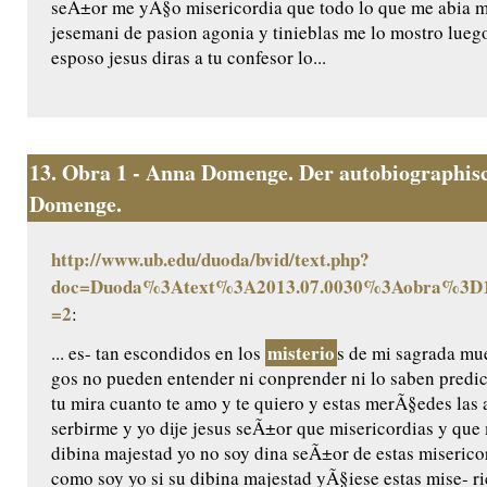
seÃ±or me yÃ§o misericordia que todo lo que me abia m
jesemani de pasion agonia y tinieblas me lo mostro luego
esposo jesus diras a tu confesor lo...
13.
Obra 1 - Anna Domenge. Der autobiographisc
Domenge.
http://www.ub.edu/duoda/bvid/text.php?
doc=Duoda%3Atext%3A2013.07.0030%3Aobra%3D1
=2
:
misterio
... es- tan escondidos en los
s de mi sagrada mue
gos no pueden entender ni conprender ni lo saben predic
tu mira cuanto te amo y te quiero y estas merÃ§edes las 
serbirme y yo dije jesus seÃ±or que misericordias y qu
dibina majestad yo no soy dina seÃ±or de estas miserico
como soy yo si su dibina majestad yÃ§iese estas mise- ri