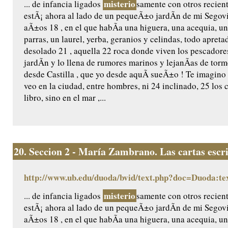
misterio
... de infancia ligados
samente con otros recient
estÃ¡ ahora al lado de un pequeÃ±o jardÃ­n de mi Segovia
aÃ±os 18 , en el que habÃ­a una higuera, una acequia, un
parras, un laurel, yerba, geranios y celindas, todo apretad
desolado 21 , aquella 22 roca donde viven los pescadores
jardÃ­n y lo llena de rumores marinos y lejanÃ­as de to
desde Castilla , que yo desde aquÃ­ sueÃ±o ! Te imagino
veo en la ciudad, entre hombres, ni 24 inclinado, 25 los 
libro, sino en el mar ,...
20.
Seccion 2 - María Zambrano. Las cartas escr
http://www.ub.edu/duoda/bvid/text.php?doc=Duoda:te
misterio
... de infancia ligados
samente con otros recient
estÃ¡ ahora al lado de un pequeÃ±o jardÃ­n de mi Segovia
aÃ±os 18 , en el que habÃ­a una higuera, una acequia, un