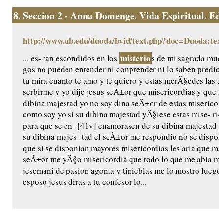
8.
Seccion 2 - Anna Domenge. Vida Espiritual. Edic
http://www.ub.edu/duoda/bvid/text.php?doc=Duoda:te
misterio
... es- tan escondidos en los
s de mi sagrada mue
gos no pueden entender ni conprender ni lo saben predic
tu mira cuanto te amo y te quiero y estas merÃ§edes las 
serbirme y yo dije jesus seÃ±or que misericordias y qu
dibina majestad yo no soy dina seÃ±or de estas miserico
como soy yo si su dibina majestad yÃ§iese estas mise- ri
para que se en- [41v] enamorasen de su dibina majestad 
su dibina majes- tad el seÃ±or me respondio no se dispo
que si se disponian mayores misericordias les aria que m
seÃ±or me yÃ§o misericordia que todo lo que me abia m
jesemani de pasion agonia y tinieblas me lo mostro luego
esposo jesus diras a tu confesor lo...